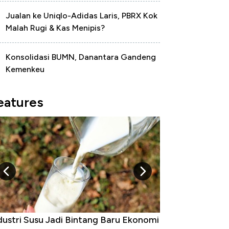
Jualan ke Uniqlo-Adidas Laris, PBRX Kok
Malah Rugi & Kas Menipis?
Konsolidasi BUMN, Danantara Gandeng
Kemenkeu
eatures
dustri Susu Jadi Bintang Baru Ekonomi
5 Raja Ekonomi 