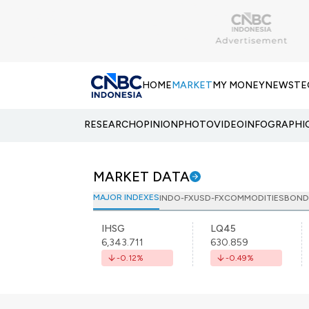
HOME
MARKET
MY MONEY
NEWS
TE
RESEARCH
OPINION
PHOTO
VIDEO
INFOGRAPHI
MARKET DATA
MAJOR INDEXES
INDO-FX
USD-FX
COMMODITIES
BOND
IHSG
LQ45
6,343.711
630.859
-0.12
%
-0.49
%