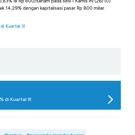
,83% di Rp 600/saham pada sesi I Kamis ini (28/10).
 14,29% dengan kapitalisasi pasar Rp 800 miliar.
i Kuartal III
 di Kuartal III