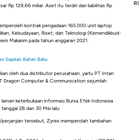
Alas Kaki Tumbuh Double Digit
RI
Rp 129,66 miliar. Aset itu terdiri dari liabilitas Rp
emperoleh kontrak pengadaan 165.000 unit laptop
ikan, Kebudayaan, Riset, dan Teknologi (Kemendikbud-
diem Makarim pada tahun anggaran 2021.
ex Siapkan Bahan Baku
kan oleh dua distributor perusahaan, yaitu PT Intan
 PT Dragon Computer & Communication sejumlah
 laman keterbukaan informasi Bursa Efek Indonesia
 tanggal 28 dan 30 Mei lalu.
k/perjanjian tersebut, Zyrex memperolah tambahan