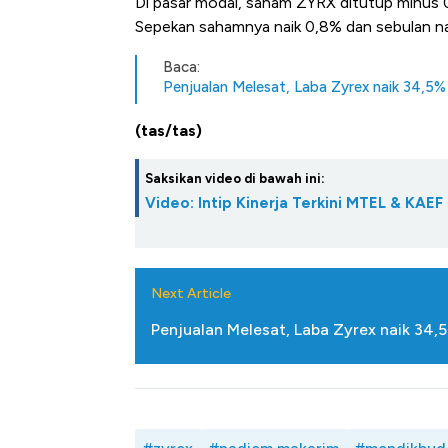
Di pasar modal, saham ZYRX ditutup minus 0
Sepekan sahamnya naik 0,8% dan sebulan naik
Baca:
Penjualan Melesat, Laba Zyrex naik 34,5% d
(tas/tas)
Saksikan video di bawah ini:
Video: Intip Kinerja Terkini MTEL & KAEF
Next Article
Penjualan Melesat, Laba Zyrex naik 34,5%