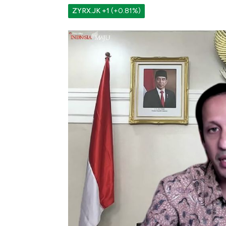
ZYRX.JK
+1
(+0.81%)