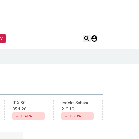
TV
IDX 30
Indeks Saham Syariah Indonesia
354.26
219.16
-0.46
%
-0.29
%