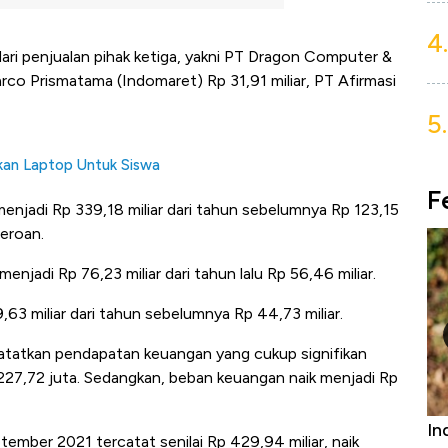
4.
dari penjualan pihak ketiga, yakni PT Dragon Computer &
co Prismatama (Indomaret) Rp 31,91 miliar, PT Afirmasi
5.
kan Laptop Untuk Siswa
F
enjadi Rp 339,18 miliar dari tahun sebelumnya Rp 123,15
seroan.
njadi Rp 76,23 miliar dari tahun lalu Rp 56,46 miliar.
,63 miliar dari tahun sebelumnya Rp 44,73 miliar.
ncatatkan pendapatan keuangan yang cukup signifikan
227,72 juta. Sedangkan, beban keuangan naik menjadi Rp
Bangkit dari Kubur! Bisnis Furniture &
In
ember 2021 tercatat senilai Rp 429,94 miliar, naik