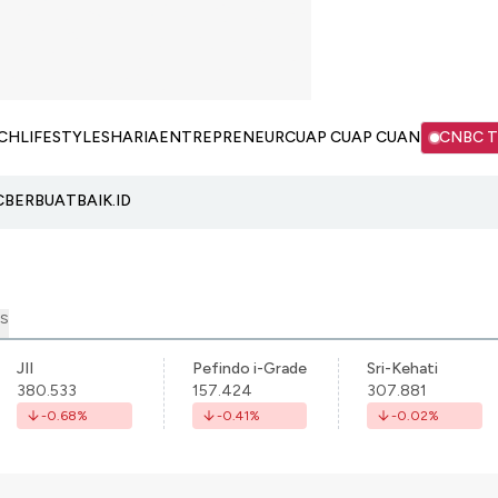
CH
LIFESTYLE
SHARIA
ENTREPRENEUR
CUAP CUAP CUAN
CNBC 
C
BERBUATBAIK.ID
S
JII
Pefindo i-Grade
Sri-Kehati
380.533
157.424
307.881
-0.68
%
-0.41
%
-0.02
%