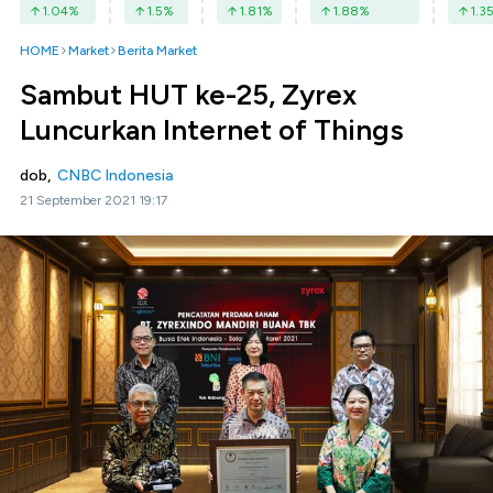
1.04
%
1.5
%
1.81
%
1.88
%
1.3
HOME
Market
Berita Market
Sambut HUT ke-25, Zyrex
Luncurkan Internet of Things
dob,
CNBC Indonesia
21 September 2021 19:17