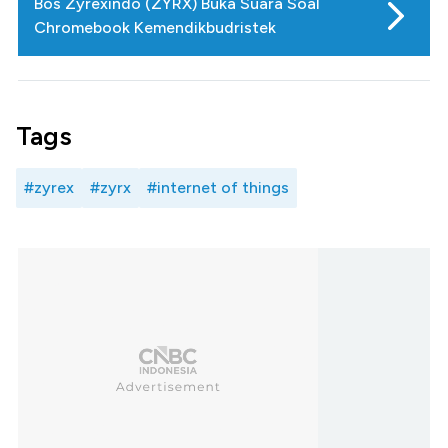
Bos Zyrexindo (ZYRX) Buka Suara Soal
Chromebook Kemendikbudristek
Tags
#zyrex
#zyrx
#internet of things