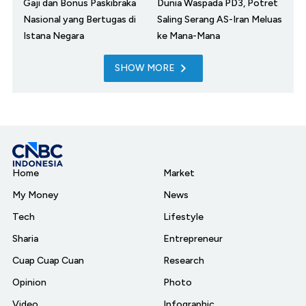
Gaji dan Bonus Paskibraka
Dunia Waspada PD3, Potret
Nasional yang Bertugas di
Saling Serang AS-Iran Meluas
Istana Negara
ke Mana-Mana
SHOW MORE
Home
Market
My Money
News
Tech
Lifestyle
Sharia
Entrepreneur
Cuap Cuap Cuan
Research
Opinion
Photo
Video
Infographic