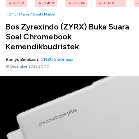
-0.12
%
-0.49
%
-0.68
%
-0.41
%
HOME
Market
Berita Market
Bos Zyrexindo (ZYRX) Buka Suara
Soal Chromebook
Kemendikbudristek
Romys Binekasri,
CNBC Indonesia
19 December 2025 20:40