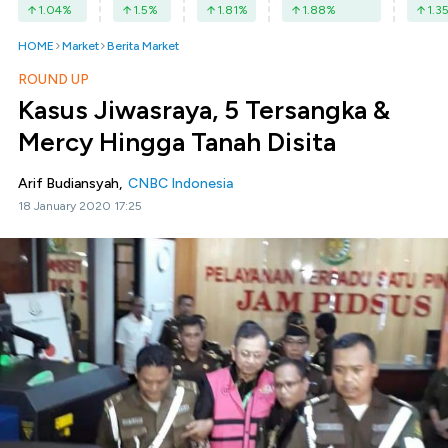
1.04
%
1.5
%
1.81
%
1.88
%
1.3
HOME
Market
Berita Market
ROUND UP
Kasus Jiwasraya, 5 Tersangka &
Mercy Hingga Tanah Disita
Arif Budiansyah,
CNBC Indonesia
18 January 2020 17:25