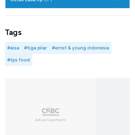
Tags
#aisa
#tiga pilar
#ernst & young indonesia
#tps food