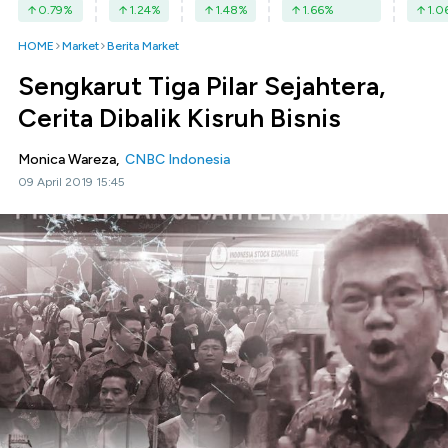
0.79
%
1.24
%
1.48
%
1.66
%
1.0
HOME
Market
Berita Market
Sengkarut Tiga Pilar Sejahtera,
Cerita Dibalik Kisruh Bisnis
Monica Wareza,
CNBC Indonesia
09 April 2019 15:45