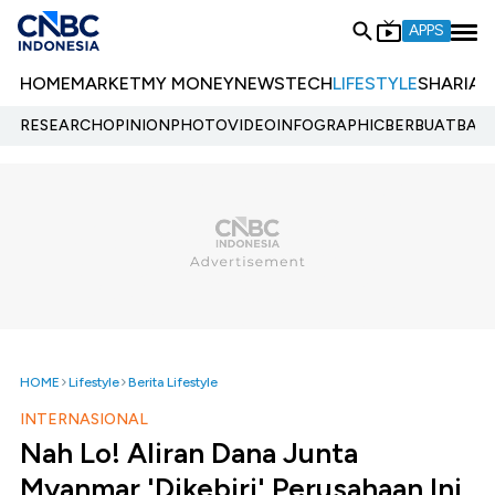
APPS
HOME
MARKET
MY MONEY
NEWS
TECH
LIFESTYLE
SHARIA
E
RESEARCH
OPINION
PHOTO
VIDEO
INFOGRAPHIC
BERBUATBAIK.
HOME
Lifestyle
Berita Lifestyle
INTERNASIONAL
Nah Lo! Aliran Dana Junta
Myanmar 'Dikebiri' Perusahaan Ini