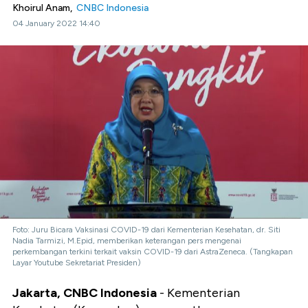
Khoirul Anam,
CNBC Indonesia
04 January 2022 14:40
Foto: Juru Bicara Vaksinasi COVID-19 dari Kementerian Kesehatan, dr. Siti
Nadia Tarmizi, M.Epid, memberikan keterangan pers mengenai
perkembangan terkini terkait vaksin COVID-19 dari AstraZeneca. (Tangkapan
Layar Youtube Sekretariat Presiden)
Jakarta, CNBC Indonesia
- Kementerian