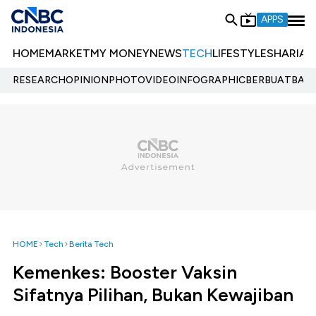
APPS
HOME
MARKET
MY MONEY
NEWS
TECH
LIFESTYLE
SHARIA
E
RESEARCH
OPINION
PHOTO
VIDEO
INFOGRAPHIC
BERBUATBAIK.
HOME
Tech
Berita Tech
Kemenkes: Booster Vaksin
Sifatnya Pilihan, Bukan Kewajiban