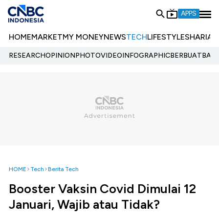
APPS
HOME
MARKET
MY MONEY
NEWS
TECH
LIFESTYLE
SHARIA
E
RESEARCH
OPINION
PHOTO
VIDEO
INFOGRAPHIC
BERBUATBAIK.
HOME
Tech
Berita Tech
Booster Vaksin Covid Dimulai 12
Januari, Wajib atau Tidak?