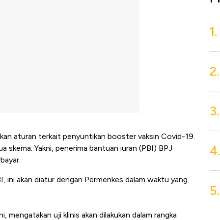
1.
2.
3.
an aturan terkait penyuntikan booster vaksin Covid-19.
4.
dua skema. Yakni, penerima bantuan iuran (PBI) BPJ
bayar.
BI, ini akan diatur dengan Permenkes dalam waktu yang
5.
, mengatakan uji klinis akan dilakukan dalam rangka