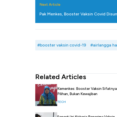
Next Article
Pak Menkes, Booster Vaksin Covid Disun
#booster vaksin covid-19
#airlangga ha
Related Articles
Kemenkes: Booster Vaksin Sifatnya
Pilihan, Bukan Kewajiban
TECH
Seperti Ini Kriteria Penerima Vaksin