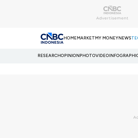
HOME
MARKET
MY MONEY
NEWS
TE
RESEARCH
OPINION
PHOTO
VIDEO
INFOGRAPHI