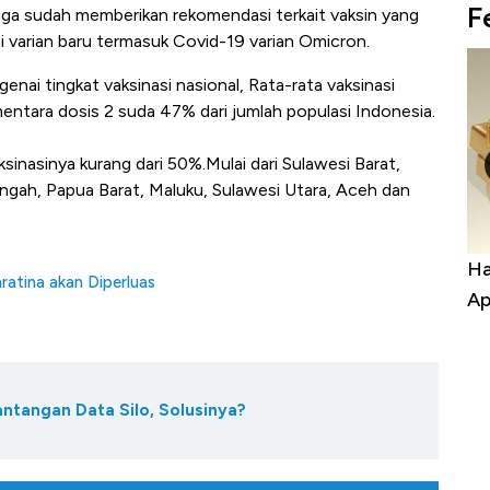
F
 juga sudah memberikan rekomendasi terkait vaksin yang
i varian baru termasuk Covid-19 varian Omicron.
nai tingkat vaksinasi nasional, Rata-rata vaksinasi
ntara dosis 2 suda 47% dari jumlah populasi Indonesia.
sinasinya kurang dari 50%.Mulai dari Sulawesi Barat,
engah, Papua Barat, Maluku, Sulawesi Utara, Aceh dan
a Kabar
Harga Emas Jatuh Usai Terbang 3 Hari,
Do
ratina akan Diperluas
Apa yang Sebenarnya Terjadi?
Im
antangan Data Silo, Solusinya?