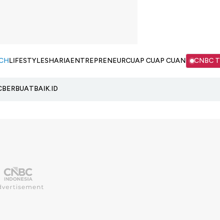
CH
LIFESTYLE
SHARIA
ENTREPRENEUR
CUAP CUAP CUAN
CNBC 
C
BERBUATBAIK.ID