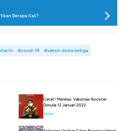
tikan Berapa Kali?
rtarto
#covid-19
#vaksin dosis ketiga
Catat! Menkes: Vaksinasi Booster
Dimulai 12 Januari 2022
TECH
Airlangga Ungkap Calon Booster Vaksin