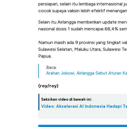
persiapan, selain itu lembaga internasional
cocok supaya vaksin lebih efektif menangan
Selain itu Airlangga memberikan update menge
nasional dosis 1 sudah mencapai 68,4% seme
Namun masih ada 9 provinsi yang tingkat vak
Sulawesi Selatan, Maluku Utara, Sulawesi T
Papua.
Baca:
Harga Batu Bara Bangkit, Ad
Arahan Jokowi, Airlangga Sebut Aturan Ka
Baik Buat Pengusaha RI
(roy/roy)
Saksikan video di bawah ini:
Video: Akselerasi AI Indonesia Hadapi T