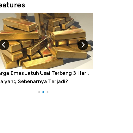
eatures
minasi China Menggila, Jadi Sumber
por 100 Negara