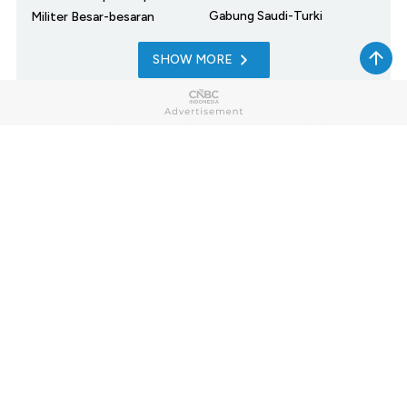
Gabung Saudi-Turki
Militer Besar-besaran
SHOW MORE
Home
Market
My Money
News
Tech
Lifestyle
Sharia
Entrepreneur
Cuap Cuap Cuan
Research
Opinion
Photo
Video
Infographic
Berbuatbaik.id
CNBC TV