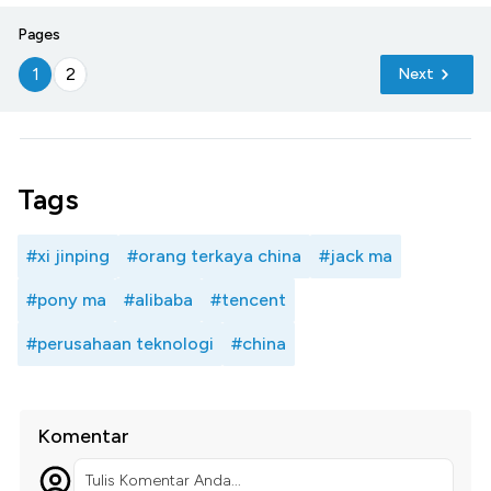
Pages
1
2
Next
Tags
#xi jinping
#orang terkaya china
#jack ma
#pony ma
#alibaba
#tencent
#perusahaan teknologi
#china
Komentar
Tulis Komentar Anda...