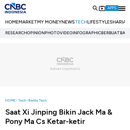
APPS
HOME
MARKET
MY MONEY
NEWS
TECH
LIFESTYLE
SHARIA
E
RESEARCH
OPINION
PHOTO
VIDEO
INFOGRAPHIC
BERBUATBAIK.
HOME
Tech
Berita Tech
Saat Xi Jinping Bikin Jack Ma &
Pony Ma Cs Ketar-ketir