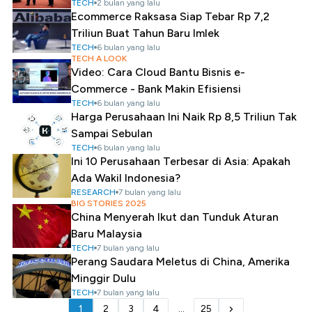
TECH
2 bulan yang lalu
Ecommerce Raksasa Siap Tebar Rp 7,2
Triliun Buat Tahun Baru Imlek
TECH
6 bulan yang lalu
TECH A LOOK
Video: Cara Cloud Bantu Bisnis e-
Commerce - Bank Makin Efisiensi
TECH
6 bulan yang lalu
Harga Perusahaan Ini Naik Rp 8,5 Triliun Tak
Sampai Sebulan
TECH
6 bulan yang lalu
Ini 10 Perusahaan Terbesar di Asia: Apakah
Ada Wakil Indonesia?
RESEARCH
7 bulan yang lalu
BIG STORIES 2025
China Menyerah Ikut dan Tunduk Aturan
Baru Malaysia
TECH
7 bulan yang lalu
Perang Saudara Meletus di China, Amerika
Minggir Dulu
TECH
7 bulan yang lalu
1
2
3
4
...
25