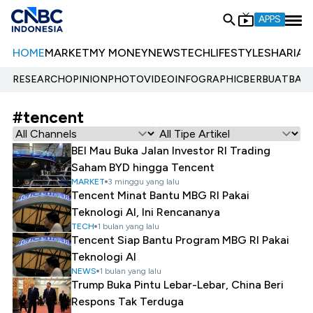
APPS
HOME
MARKET
MY MONEY
NEWS
TECH
LIFESTYLE
SHARIA
E
RESEARCH
OPINION
PHOTO
VIDEO
INFOGRAPHIC
BERBUATBAIK.
#tencent
BEI Mau Buka Jalan Investor RI Trading
Saham BYD hingga Tencent
MARKET
3 minggu yang lalu
Tencent Minat Bantu MBG RI Pakai
Teknologi AI, Ini Rencananya
TECH
1 bulan yang lalu
Tencent Siap Bantu Program MBG RI Pakai
Teknologi AI
NEWS
1 bulan yang lalu
Trump Buka Pintu Lebar-Lebar, China Beri
Respons Tak Terduga