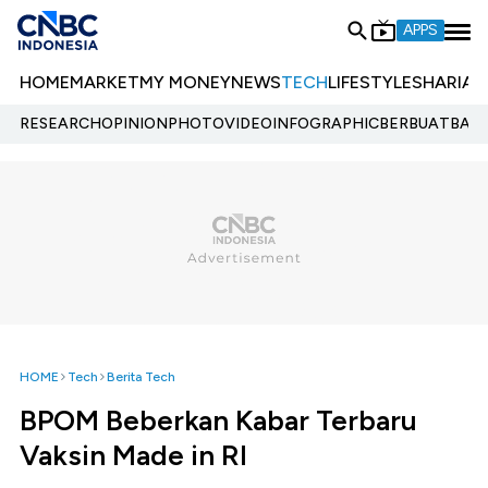
APPS
HOME
MARKET
MY MONEY
NEWS
TECH
LIFESTYLE
SHARIA
E
RESEARCH
OPINION
PHOTO
VIDEO
INFOGRAPHIC
BERBUATBAIK.
HOME
Tech
Berita Tech
BPOM Beberkan Kabar Terbaru
Vaksin Made in RI