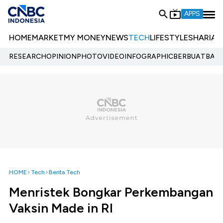
APPS
HOME
MARKET
MY MONEY
NEWS
TECH
LIFESTYLE
SHARIA
E
RESEARCH
OPINION
PHOTO
VIDEO
INFOGRAPHIC
BERBUATBAIK.
HOME
Tech
Berita Tech
Menristek Bongkar Perkembangan
Vaksin Made in RI