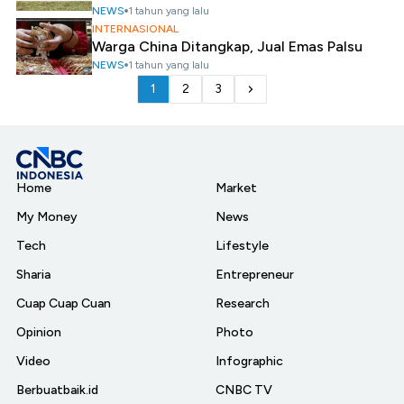
NEWS
1 tahun yang lalu
INTERNASIONAL
Warga China Ditangkap, Jual Emas Palsu
NEWS
1 tahun yang lalu
1
2
3
Home
Market
My Money
News
Tech
Lifestyle
Sharia
Entrepreneur
Cuap Cuap Cuan
Research
Opinion
Photo
Video
Infographic
Berbuatbaik.id
CNBC TV