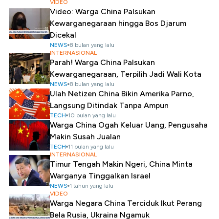
VIDEO
Video: Warga China Palsukan
Kewarganegaraan hingga Bos Djarum
Dicekal
NEWS
8 bulan yang lalu
INTERNASIONAL
Parah! Warga China Palsukan
Kewarganegaraan, Terpilih Jadi Wali Kota
NEWS
8 bulan yang lalu
Ulah Netizen China Bikin Amerika Parno,
Langsung Ditindak Tanpa Ampun
TECH
10 bulan yang lalu
Warga China Ogah Keluar Uang, Pengusaha
Makin Susah Jualan
TECH
11 bulan yang lalu
INTERNASIONAL
Timur Tengah Makin Ngeri, China Minta
Warganya Tinggalkan Israel
NEWS
1 tahun yang lalu
VIDEO
Warga Negara China Terciduk Ikut Perang
Bela Rusia, Ukraina Ngamuk