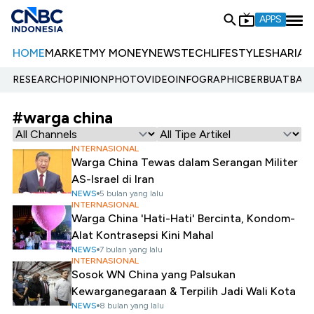
APPS
HOME
MARKET
MY MONEY
NEWS
TECH
LIFESTYLE
SHARIA
E
RESEARCH
OPINION
PHOTO
VIDEO
INFOGRAPHIC
BERBUATBAIK.
#warga china
INTERNASIONAL
Warga China Tewas dalam Serangan Militer
AS-Israel di Iran
NEWS
5 bulan yang lalu
INTERNASIONAL
Warga China 'Hati-Hati' Bercinta, Kondom-
Alat Kontrasepsi Kini Mahal
NEWS
7 bulan yang lalu
INTERNASIONAL
Sosok WN China yang Palsukan
Kewarganegaraan & Terpilih Jadi Wali Kota
NEWS
8 bulan yang lalu