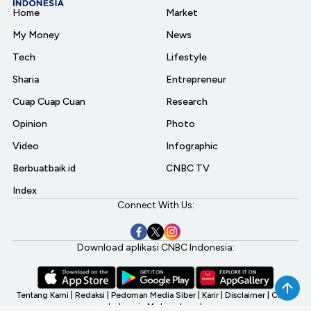
Home
Market
My Money
News
Tech
Lifestyle
Sharia
Entrepreneur
Cuap Cuap Cuan
Research
Opinion
Photo
Video
Infographic
Berbuatbaik.id
CNBC TV
Index
Connect With Us:
Download aplikasi CNBC Indonesia:
Tentang Kami
|
Redaksi
|
Pedoman Media Siber
|
Karir
|
Disclaimer
|
CNBC
Indonesia My Investment