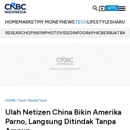
APPS
HOME
MARKET
MY MONEY
NEWS
TECH
LIFESTYLE
SHARIA
E
RESEARCH
OPINION
PHOTO
VIDEO
INFOGRAPHIC
BERBUATBAIK.
HOME
Tech
Berita Tech
Ulah Netizen China Bikin Amerika
Parno, Langsung Ditindak Tanpa