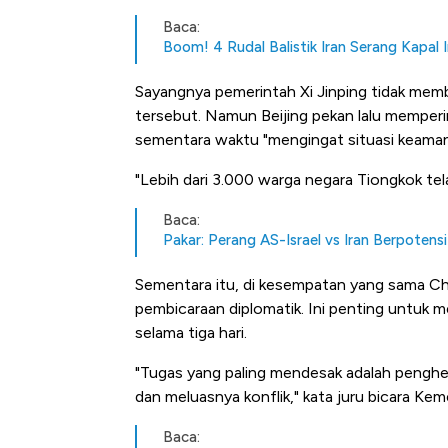
Baca:
Boom! 4 Rudal Balistik Iran Serang Kapal
Sayangnya pemerintah Xi Jinping tidak membe
tersebut. Namun Beijing pekan lalu memperi
sementara waktu "mengingat situasi keamana
"Lebih dari 3.000 warga negara Tiongkok te
Baca:
Pakar: Perang AS-Israel vs Iran Berpoten
Sementara itu, di kesempatan yang sama Ch
pembicaraan diplomatik. Ini penting untuk m
selama tiga hari.
"Tugas yang paling mendesak adalah penghe
dan meluasnya konflik," kata juru bicara Ke
Kongo Tutup Keran Ekspor, 
Baca: