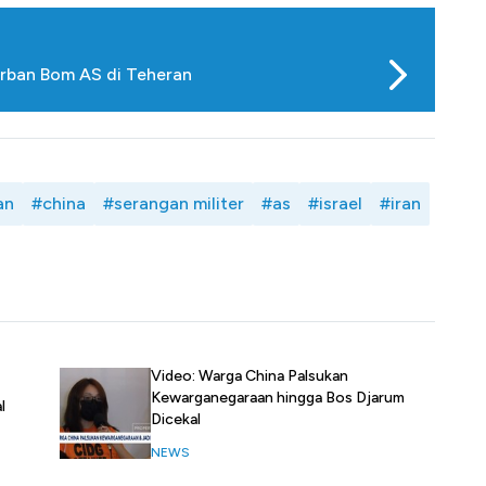
Korban Bom AS di Teheran
an
#china
#serangan militer
#as
#israel
#iran
Video: Warga China Palsukan
Kewarganegaraan hingga Bos Djarum
l
Dicekal
NEWS