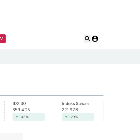
TV
IDX 30
Indeks Saham Syariah Indonesia
359.405
221.978
1.45
%
1.29
%