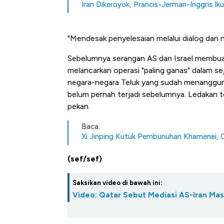
Tembaga Terbang ke Zona B
Iran Dikeroyok, Prancis-Jerman-Inggris Iku
"Mendesak penyelesaian melalui dialog dan n
Sebelumnya serangan AS dan Israel membua
melancarkan operasi "paling ganas" dalam sej
negara-negara Teluk yang sudah menanggung
belum pernah terjadi sebelumnya. Ledakan t
pekan.
Baca:
Xi Jinping Kutuk Pembunuhan Khamenei, Chi
(sef/sef)
Saksikan video di bawah ini:
Video: Qatar Sebut Mediasi AS-Iran Mas