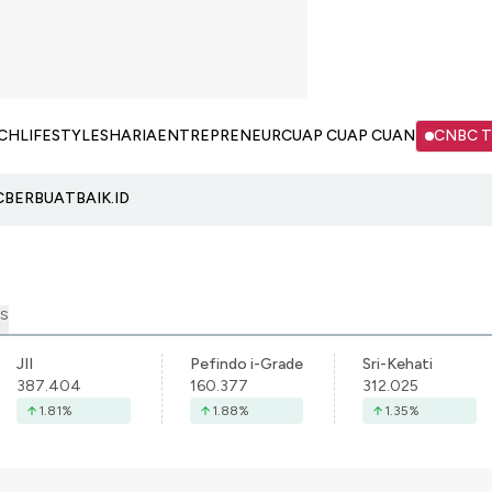
CH
LIFESTYLE
SHARIA
ENTREPRENEUR
CUAP CUAP CUAN
CNBC 
C
BERBUATBAIK.ID
S
JII
Pefindo i-Grade
Sri-Kehati
387.404
160.377
312.025
1.81
%
1.88
%
1.35
%