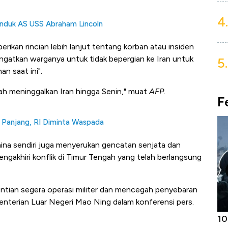
4.
 Induk AS USS Abraham Lincoln
rikan rincian lebih lanjut tentang korban atau insiden
ngatkan warganya untuk tidak bepergian ke Iran untuk
5.
n saat ini".
lah meninggalkan Iran hingga Senin," muat
AFP.
F
si Panjang, RI Diminta Waspada
ina sendiri juga menyerukan gencatan senjata dan
engakhiri konflik di Timur Tengah yang telah berlangsung
ntian segera operasi militer dan mencegah penyebaran
menterian Luar Negeri Mao Ning dalam konferensi pers.
Harga
Adu Panas Kinerja Emiten Minyak RI,
10