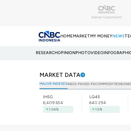
HOME
MARKET
MY MONEY
NEWS
TE
RESEARCH
OPINION
PHOTO
VIDEO
INFOGRAPHI
MARKET DATA
MAJOR INDEXES
INDO-FX
USD-FX
COMMODITIES
BOND
IHSG
LQ45
6,409.654
640.294
1.04
%
1.5
%