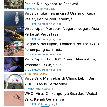
Pesiar, Kini Nyebar ke Pesawat
NEWS
3 bulan yang lalu
Virus Langka Tewaskan 3 Orang di Kapal
Pesiar, Begini Penularannya
LIFESTYLE
3 bulan yang lalu
Virus Nipah Merebak, Negara-Negara Asia
Perketat Perbatasan
LIFESTYLE
6 bulan yang lalu
Cegah Virus Nipah, Thailand Periksa 1.700
Penumpang dari India
LIFESTYLE
6 bulan yang lalu
Virus Nipah Bikin 100 Orang Dikarantina,
Waspadai 9 Gejala Ini
LIFESTYLE
6 bulan yang lalu
INTERNASIONAL
Virus Baru Menyebar di China, Lebih Dari
7.000 Kasus Terdeteksi
NEWS
1 tahun yang lalu
WHO: Virus Chikungunya Bisa Jadi Wabah
Baru, Kenali Gejalanya
LIFESTYLE
1 tahun yang lalu