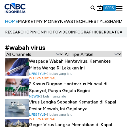
APPS
HOME
MARKET
MY MONEY
NEWS
TECH
LIFESTYLE
SHARIA
E
RESEARCH
OPINION
PHOTO
VIDEO
INFOGRAPHIC
BERBUATBAIK.
#wabah virus
Waspada Wabah Hantavirus, Kemenkes
Minta Warga RI Lakukan Ini
LIFESTYLE
2 bulan yang lalu
INTERNASIONAL
2 Kasus Dugaan Hantavirus Muncul di
Spanyol, Punya Gejala Begini
NEWS
2 bulan yang lalu
Virus Langka Sebabkan Kematian di Kapal
Pesiar Mewah, Ini Gejalanya
LIFESTYLE
3 bulan yang lalu
INTERNASIONAL
Geger Virus Langka Mematikan di Kapal