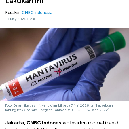
Lakukan Ini
Redaksi,
CNBC Indonesia
10 May 2026 07:30
Foto: Dalam ilustrasi ini, yang diambil pada 7 Mei 2026, terlihat sebuah
tabung reaksi berlabel "Negatif Hantavirus". (REUTERS/Dado Ruvic)
Jakarta, CNBC Indonesia -
Insiden mematikan di