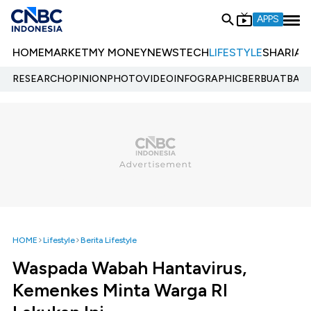
APPS
HOME
MARKET
MY MONEY
NEWS
TECH
LIFESTYLE
SHARIA
E
RESEARCH
OPINION
PHOTO
VIDEO
INFOGRAPHIC
BERBUATBAIK.
HOME
Lifestyle
Berita Lifestyle
Waspada Wabah Hantavirus,
Kemenkes Minta Warga RI