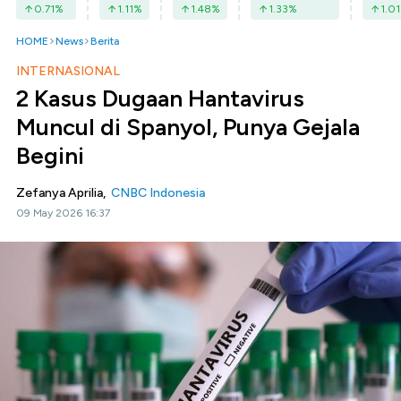
0.71
%
1.11
%
1.48
%
1.33
%
1.01
HOME
News
Berita
INTERNASIONAL
2 Kasus Dugaan Hantavirus
Muncul di Spanyol, Punya Gejala
Begini
Zefanya Aprilia,
CNBC Indonesia
09 May 2026 16:37