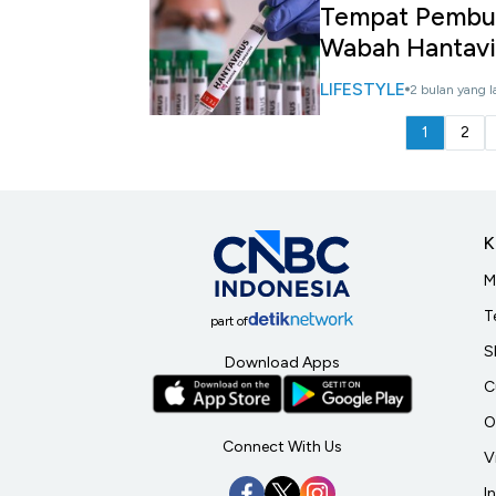
Tempat Pembu
Wabah Hantavi
LIFESTYLE
2 bulan yang l
1
2
K
M
T
part of
S
Download Apps
C
O
Connect With Us
V
I