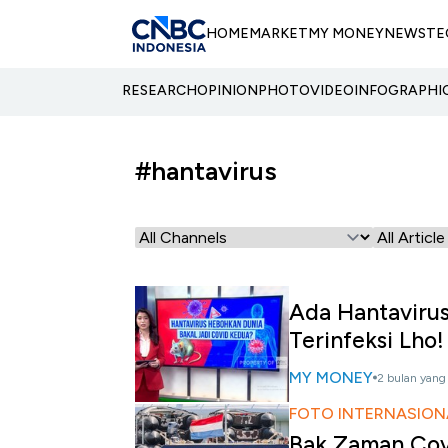
HOME
MARKET
MY MONEY
NEWS
TE
RESEARCH
OPINION
PHOTO
VIDEO
INFOGRAPHI
#hantavirus
Ada Hantavirus
Terinfeksi Lho!
MY MONEY
2 bulan yang 
FOTO INTERNASION
Bak Zaman Covi