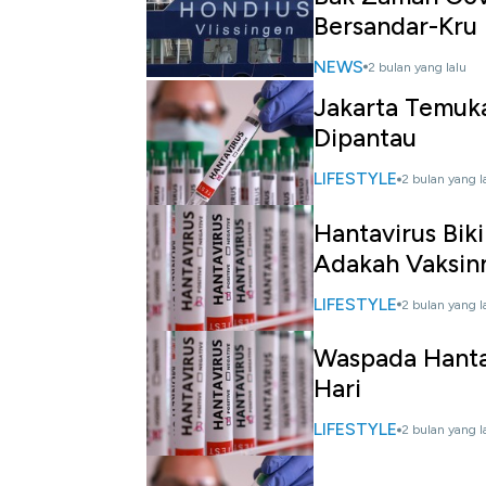
Bersandar-Kru 
NEWS
2 bulan yang lalu
Jakarta Temuka
Dipantau
LIFESTYLE
2 bulan yang l
Hantavirus Bik
Adakah Vaksin
LIFESTYLE
2 bulan yang l
Waspada Hantav
Hari
LIFESTYLE
2 bulan yang l