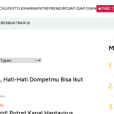
CH
LIFESTYLE
SHARIA
ENTREPRENEUR
CUAP CUAP CUAN
CNBC 
C
BERBUATBAIK.ID
M
1.
, Hati-Hati Dompetmu Bisa Ikut
2.
lalu
3.
AL
d! Potret Kapal Hantavirus