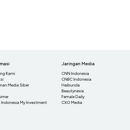
rmasi
Jaringan Media
ang Kami
CNN Indonesia
si
CNBC Indonesia
an Media Siber
Haibunda
Beautynesia
aimer
Female Daily
Indonesia My Investment
CXO Media