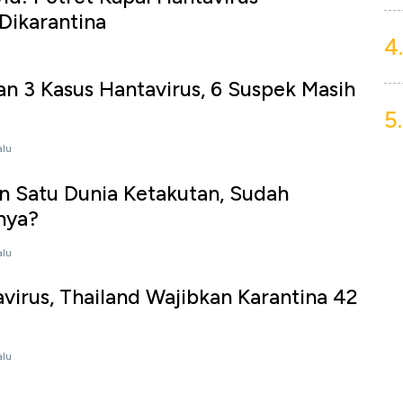
Dikarantina
4.
n 3 Kasus Hantavirus, 6 Suspek Masih
5.
alu
in Satu Dunia Ketakutan, Sudah
nya?
alu
irus, Thailand Wajibkan Karantina 42
alu