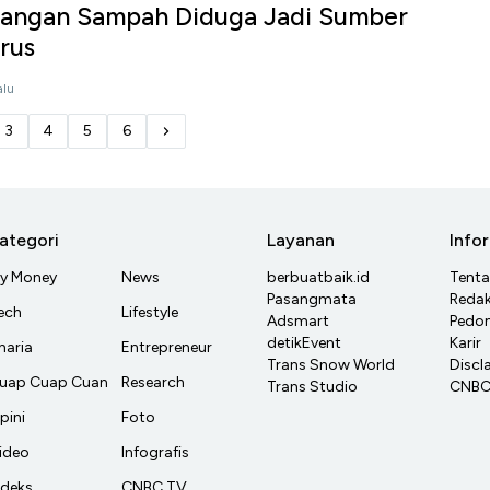
angan Sampah Diduga Jadi Sumber
rus
alu
3
4
5
6
ategori
Layanan
Info
y Money
News
berbuatbaik.id
Tent
Pasangmata
Redak
ech
Lifestyle
Adsmart
Pedom
detikEvent
Karir
haria
Entrepreneur
Trans Snow World
Discl
uap Cuap Cuan
Research
Trans Studio
CNBC 
pini
Foto
ideo
Infografis
ndeks
CNBC TV