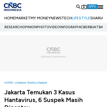
APPS
HOME
MARKET
MY MONEY
NEWS
TECH
LIFESTYLE
SHARIA
E
RESEARCH
OPINION
PHOTO
VIDEO
INFOGRAPHIC
BERBUATBAIK.
HOME
Lifestyle
Berita Lifestyle
Jakarta Temukan 3 Kasus
Hantavirus, 6 Suspek Masih