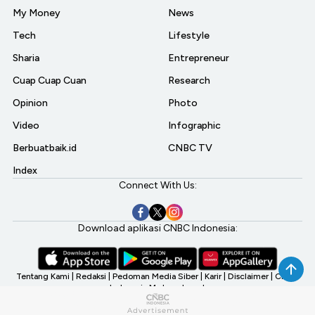
My Money
News
Tech
Lifestyle
Sharia
Entrepreneur
Cuap Cuap Cuan
Research
Opinion
Photo
Video
Infographic
Berbuatbaik.id
CNBC TV
Index
Connect With Us:
Download aplikasi CNBC Indonesia:
Tentang Kami
|
Redaksi
|
Pedoman Media Siber
|
Karir
|
Disclaimer
|
CNBC
Indonesia My Investment
©2026 CNBC Indonesia, A Transmedia Company