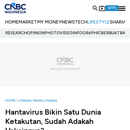
APPS
HOME
MARKET
MY MONEY
NEWS
TECH
LIFESTYLE
SHARIA
E
RESEARCH
OPINION
PHOTO
VIDEO
INFOGRAPHIC
BERBUATBAIK.
HOME
Lifestyle
Berita Lifestyle
Hantavirus Bikin Satu Dunia
Ketakutan, Sudah Adakah