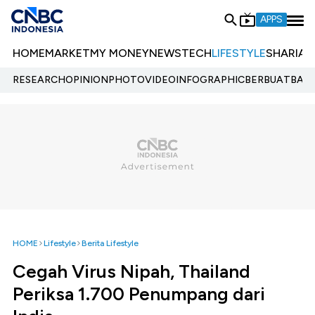
APPS
HOME
MARKET
MY MONEY
NEWS
TECH
LIFESTYLE
SHARIA
E
RESEARCH
OPINION
PHOTO
VIDEO
INFOGRAPHIC
BERBUATBAIK.
HOME
Lifestyle
Berita Lifestyle
Cegah Virus Nipah, Thailand
Periksa 1.700 Penumpang dari