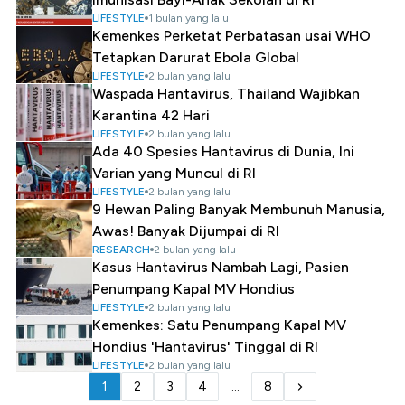
LIFESTYLE
1 bulan yang lalu
Kemenkes Perketat Perbatasan usai WHO
Tetapkan Darurat Ebola Global
LIFESTYLE
2 bulan yang lalu
Waspada Hantavirus, Thailand Wajibkan
Karantina 42 Hari
LIFESTYLE
2 bulan yang lalu
Ada 40 Spesies Hantavirus di Dunia, Ini
Varian yang Muncul di RI
LIFESTYLE
2 bulan yang lalu
9 Hewan Paling Banyak Membunuh Manusia,
Awas! Banyak Dijumpai di RI
RESEARCH
2 bulan yang lalu
Kasus Hantavirus Nambah Lagi, Pasien
Penumpang Kapal MV Hondius
LIFESTYLE
2 bulan yang lalu
Kemenkes: Satu Penumpang Kapal MV
Hondius 'Hantavirus' Tinggal di RI
LIFESTYLE
2 bulan yang lalu
1
2
3
4
...
8