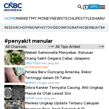
APPS
HOME
MARKET
MY MONEY
NEWS
TECH
LIFESTYLE
SHARIA
E
RESEARCH
OPINION
PHOTO
VIDEO
INFOGRAPHIC
BERBUATBAIK.
#penyakit menular
Wabah Salmonella Menyebar, Ratusan
Orang Sakit Gegara Cabai Jalapeno
LIFESTYLE
1 hari yang lalu
INTERNASIONAL
Petaka Baru Guncang Amerika, Rekor
Tertinggi dalam 35 Tahun
NEWS
2 minggu yang lalu
Dikira Kanker Ternyata Cacing, Ahli Ungkap
Masuk ke Otak Lewat Sini
TECH
1 bulan yang lalu
Menkes Ungkap Update Terbaru Cakupan
Imunisasi Bayi-Anak Sekolah di RI