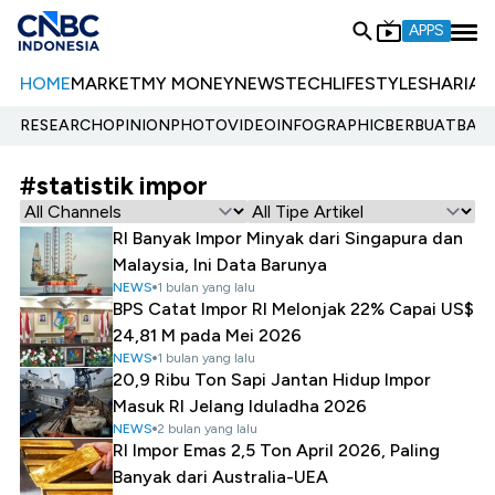
APPS
HOME
MARKET
MY MONEY
NEWS
TECH
LIFESTYLE
SHARIA
E
RESEARCH
OPINION
PHOTO
VIDEO
INFOGRAPHIC
BERBUATBAIK.
#statistik impor
RI Banyak Impor Minyak dari Singapura dan
Malaysia, Ini Data Barunya
NEWS
1 bulan yang lalu
BPS Catat Impor RI Melonjak 22% Capai US$
24,81 M pada Mei 2026
NEWS
1 bulan yang lalu
20,9 Ribu Ton Sapi Jantan Hidup Impor
Masuk RI Jelang Iduladha 2026
NEWS
2 bulan yang lalu
RI Impor Emas 2,5 Ton April 2026, Paling
Banyak dari Australia-UEA