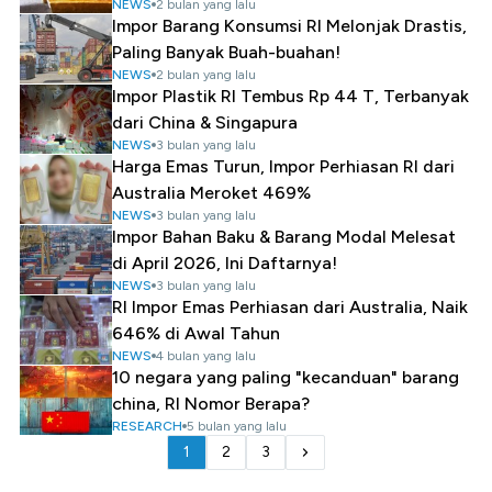
NEWS
2 bulan yang lalu
Impor Barang Konsumsi RI Melonjak Drastis,
Paling Banyak Buah-buahan!
NEWS
2 bulan yang lalu
Impor Plastik RI Tembus Rp 44 T, Terbanyak
dari China & Singapura
NEWS
3 bulan yang lalu
Harga Emas Turun, Impor Perhiasan RI dari
Australia Meroket 469%
NEWS
3 bulan yang lalu
Impor Bahan Baku & Barang Modal Melesat
di April 2026, Ini Daftarnya!
NEWS
3 bulan yang lalu
RI Impor Emas Perhiasan dari Australia, Naik
646% di Awal Tahun
NEWS
4 bulan yang lalu
10 negara yang paling "kecanduan" barang
china, RI Nomor Berapa?
RESEARCH
5 bulan yang lalu
1
2
3