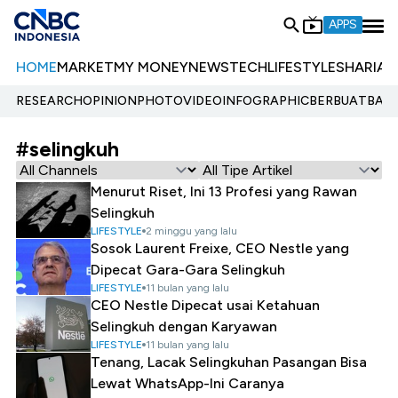
APPS
HOME
MARKET
MY MONEY
NEWS
TECH
LIFESTYLE
SHARIA
E
RESEARCH
OPINION
PHOTO
VIDEO
INFOGRAPHIC
BERBUATBAIK.
#selingkuh
Menurut Riset, Ini 13 Profesi yang Rawan
Selingkuh
LIFESTYLE
2 minggu yang lalu
Sosok Laurent Freixe, CEO Nestle yang
Dipecat Gara-Gara Selingkuh
LIFESTYLE
11 bulan yang lalu
CEO Nestle Dipecat usai Ketahuan
Selingkuh dengan Karyawan
LIFESTYLE
11 bulan yang lalu
Tenang, Lacak Selingkuhan Pasangan Bisa
Lewat WhatsApp-Ini Caranya