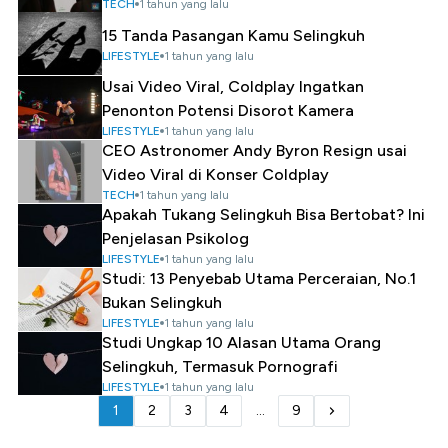
TECH
1 tahun yang lalu
15 Tanda Pasangan Kamu Selingkuh
LIFESTYLE
1 tahun yang lalu
Usai Video Viral, Coldplay Ingatkan
Penonton Potensi Disorot Kamera
LIFESTYLE
1 tahun yang lalu
CEO Astronomer Andy Byron Resign usai
Video Viral di Konser Coldplay
TECH
1 tahun yang lalu
Apakah Tukang Selingkuh Bisa Bertobat? Ini
Penjelasan Psikolog
LIFESTYLE
1 tahun yang lalu
Studi: 13 Penyebab Utama Perceraian, No.1
Bukan Selingkuh
LIFESTYLE
1 tahun yang lalu
Studi Ungkap 10 Alasan Utama Orang
Selingkuh, Termasuk Pornografi
LIFESTYLE
1 tahun yang lalu
1
2
3
4
...
9