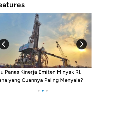
eatures
u Panas Kinerja Emiten Minyak RI,
10 Provinsi den
na yang Cuannya Paling Menyala?
Pengangguran Te