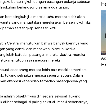
ngaku berselingkuh dengan pasangan pekerja sebesar
F
elingkuhan berlangsung selama dua tahun.
n berselingkuh jika mereka tahu mereka tidak akan
anita yang mengatakan mereka akan berselingkuh jika
k pernah tertangkap sebesar 68%.
 Psych Central,menuturkan bahwa banyak kliennya yang
ngan yang cantik dan menawan. Namun, ketika
ang lebih baik dari pasangan mereka. Justru, mereka
Kongo Tutup Keran Ekspor, Harga
Ad
untuk menutupi rasa insecure mereka.
Tembaga Terbang ke Zona Berbahaya
Ma
mbuat seseorang merasa lebih baik meski sementara.
aik, tukang selingkuh merasa seperti jagoan. Dalam
akan ekspresi kebencian terhadap pasangannya yang
a adalah objektifikasi diri secara seksual. Tukang
 dilihat sebagai 'si paling seksual.' Meski sebenarnya,