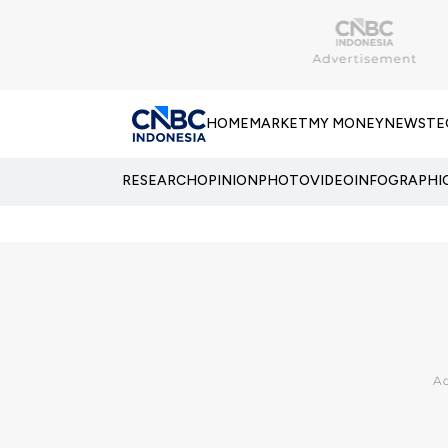
HOME
MARKET
MY MONEY
NEWS
TE
RESEARCH
OPINION
PHOTO
VIDEO
INFOGRAPHI