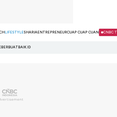
CH
LIFESTYLE
SHARIA
ENTREPRENEUR
CUAP CUAP CUAN
CNBC 
C
BERBUATBAIK.ID