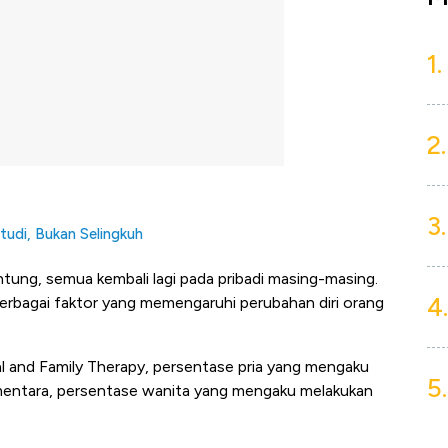
1.
2.
3.
udi, Bukan Selingkuh
ung, semua kembali lagi pada pribadi masing-masing.
4.
berbagai faktor yang memengaruhi perubahan diri orang
tal and Family Therapy, persentase pria yang mengaku
5.
mentara, persentase wanita yang mengaku melakukan