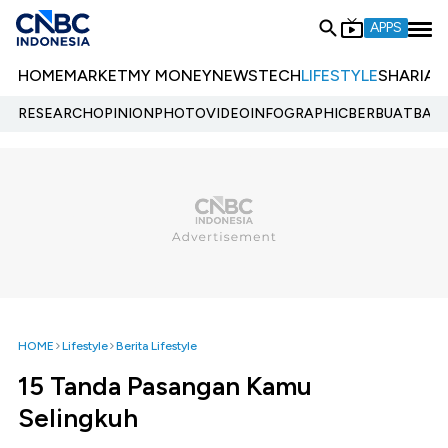
APPS
HOME
MARKET
MY MONEY
NEWS
TECH
LIFESTYLE
SHARIA
E
RESEARCH
OPINION
PHOTO
VIDEO
INFOGRAPHIC
BERBUATBAIK.
HOME
Lifestyle
Berita Lifestyle
15 Tanda Pasangan Kamu
Selingkuh