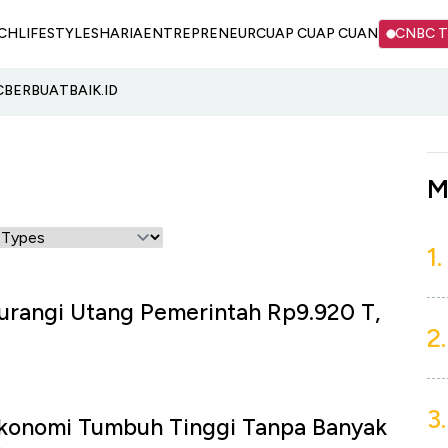
CH
LIFESTYLE
SHARIA
ENTREPRENEUR
CUAP CUAP CUAN
CNBC 
C
BERBUATBAIK.ID
M
1.
urangi Utang Pemerintah Rp9.920 T,
2.
3.
konomi Tumbuh Tinggi Tanpa Banyak