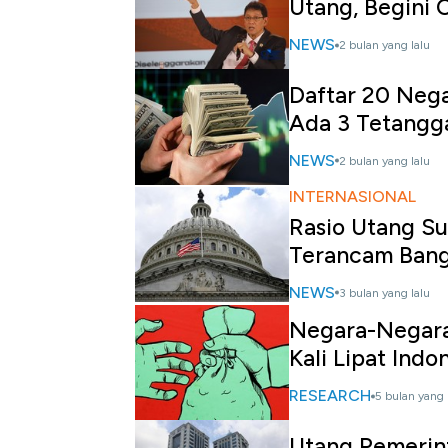
Utang, Begini 
NEWS
2 bulan yang lalu
Daftar 20 Nega
Ada 3 Tetangg
NEWS
2 bulan yang lalu
INTERNASIONAL
Rasio Utang S
Terancam Bang
NEWS
3 bulan yang lalu
Negara-Negara
Kali Lipat Indo
RESEARCH
5 bulan yang 
Utang Pemerin