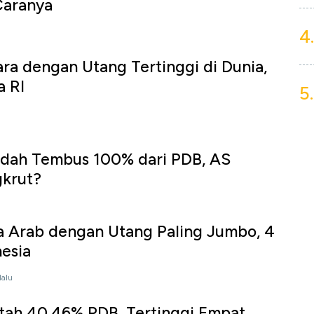
Caranya
4.
ra dengan Utang Tertinggi di Dunia,
a RI
5.
udah Tembus 100% dari PDB, AS
krut?
 Arab dengan Utang Paling Jumbo, 4
nesia
lalu
tah 40,46% PDB, Tertinggi Empat