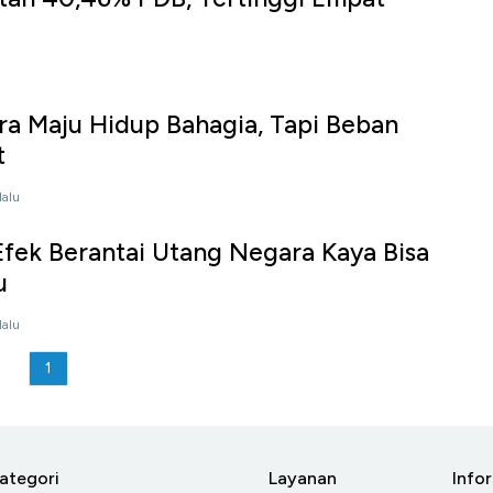
a Maju Hidup Bahagia, Tapi Beban
t
lalu
Efek Berantai Utang Negara Kaya Bisa
u
lalu
1
ategori
Layanan
Info