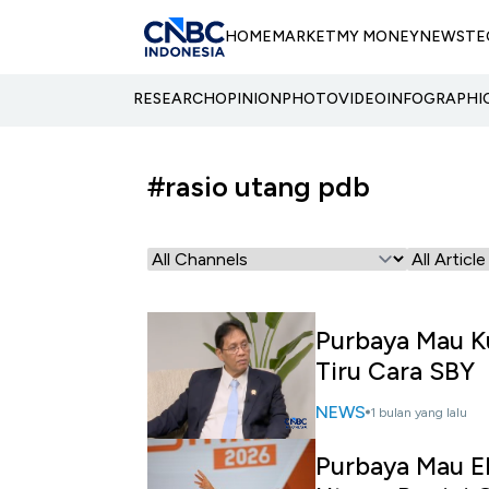
HOME
MARKET
MY MONEY
NEWS
TE
RESEARCH
OPINION
PHOTO
VIDEO
INFOGRAPHI
#rasio utang pdb
Purbaya Mau K
Tiru Cara SBY
NEWS
1 bulan yang lalu
Purbaya Mau E