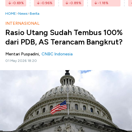
-0.69
%
-0.96
%
-0.89
%
-1.18
%
HOME
News
Berita
INTERNASIONAL
Rasio Utang Sudah Tembus 100%
dari PDB, AS Terancam Bangkrut?
Mentari Puspadini,
CNBC Indonesia
01 May 2026 18:20