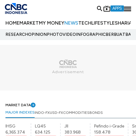
APPS
HOME
MARKET
MY MONEY
NEWS
TECH
LIFESTYLE
SHARIA
E
RESEARCH
OPINION
PHOTO
VIDEO
INFOGRAPHIC
BERBUATBAIK.
MARKET DATA
MAJOR INDEXES
INDO-FX
USD-FX
COMMODITIES
BONDS
IHSG
LQ45
JII
Pefindo i-Grade
Sr
6,365.374
634.125
383.968
158.478
3