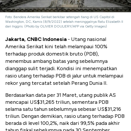
Foto: Bendera Amerika Serikat berkibar setengah tiang di US Capitol di
Washington, DC, Kamis (8/9/2022) setelah meninggalnya Ratu Elizabeth II
dari Inggris. (Photo by OLIVIER DOULIERY/AFP via Getty Images)
Jakarta, CNBC Indonesia
- Utang nasional
Amerika Serikat kini telah melampaui 100%
terhadap produk domestik bruto (PDB),
menembus ambang batas yang sebelumnya
dianggap sulit terjadi. Kondisi ini menempatkan
rasio utang terhadap PDB di jalur untuk melampaui
rekor yang tercatat setelah Perang Dunia II.
Berdasarkan data per 31 Maret, utang publik AS
mencapai US$31,265 triliun, sementara PDB
selama satu tahun sebelumnya sebesar US$31,216
triliun. Dengan demikian, rasio utang terhadap PDB
berada di level 100,2%, naik dari 99,5% pada akhir
tahun fiskal sebelumnya pada 30 September.