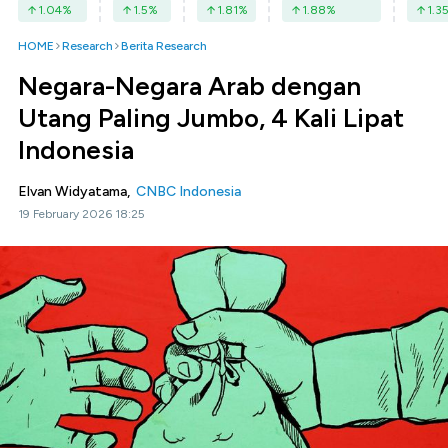
1.04
%
1.5
%
1.81
%
1.88
%
1.3
HOME
Research
Berita Research
Negara-Negara Arab dengan
Utang Paling Jumbo, 4 Kali Lipat
Indonesia
Elvan Widyatama,
CNBC Indonesia
19 February 2026 18:25