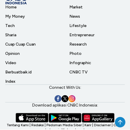
Home
Market
My Money
News
Tech
Lifestyle
Sharia
Entrepreneur
Cuap Cuap Cuan
Research
Opinion
Photo
Video
Infographic
Berbuatbaik.id
CNBC TV
Index
Connect With Us:
Download aplikasi CNBC Indonesia:
Tentang Kami
|
Redaksi
|
Pedoman Media Siber
|
Karir
|
Disclaimer
|
CNBC
Indonesia My Investment