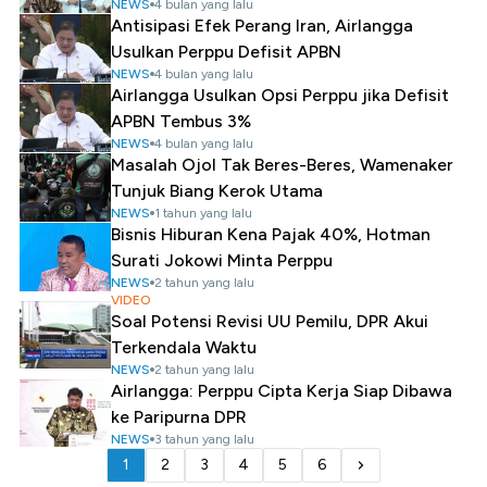
NEWS
4 bulan yang lalu
Antisipasi Efek Perang Iran, Airlangga
Usulkan Perppu Defisit APBN
NEWS
4 bulan yang lalu
Airlangga Usulkan Opsi Perppu jika Defisit
APBN Tembus 3%
NEWS
4 bulan yang lalu
Masalah Ojol Tak Beres-Beres, Wamenaker
Tunjuk Biang Kerok Utama
NEWS
1 tahun yang lalu
Bisnis Hiburan Kena Pajak 40%, Hotman
Surati Jokowi Minta Perppu
NEWS
2 tahun yang lalu
VIDEO
Soal Potensi Revisi UU Pemilu, DPR Akui
Terkendala Waktu
NEWS
2 tahun yang lalu
Airlangga: Perppu Cipta Kerja Siap Dibawa
ke Paripurna DPR
NEWS
3 tahun yang lalu
1
2
3
4
5
6