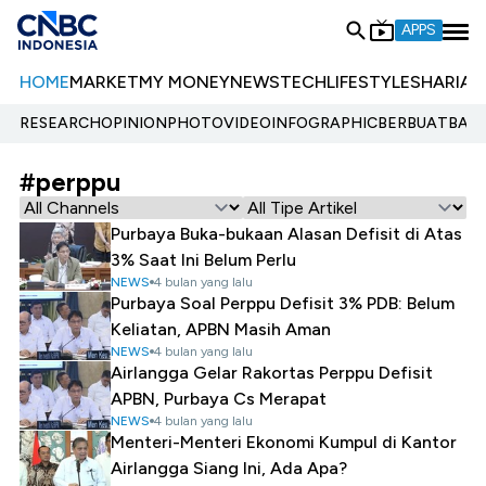
APPS
HOME
MARKET
MY MONEY
NEWS
TECH
LIFESTYLE
SHARIA
E
RESEARCH
OPINION
PHOTO
VIDEO
INFOGRAPHIC
BERBUATBAIK.
#perppu
Purbaya Buka-bukaan Alasan Defisit di Atas
3% Saat Ini Belum Perlu
NEWS
4 bulan yang lalu
Purbaya Soal Perppu Defisit 3% PDB: Belum
Keliatan, APBN Masih Aman
NEWS
4 bulan yang lalu
Airlangga Gelar Rakortas Perppu Defisit
APBN, Purbaya Cs Merapat
NEWS
4 bulan yang lalu
Menteri-Menteri Ekonomi Kumpul di Kantor
Airlangga Siang Ini, Ada Apa?