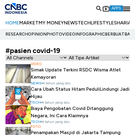
APPS
HOME
MARKET
MY MONEY
NEWS
TECH
LIFESTYLE
SHARIA
E
RESEARCH
OPINION
PHOTO
VIDEO
INFOGRAPHIC
BERBUATBAIK.
#pasien covid-19
VIDEO
Simak Update Terkini RSDC Wisma Atlet
Kemayoran
NEWS
4 tahun yang lalu
Cara Ubah Status Hitam PeduliLindungi Jadi
Hijau
TECH
4 tahun yang lalu
Biaya Pengobatan Covid Ditanggung
Negara, Ini Cara Klaimnya
TECH
4 tahun yang lalu
FOTO
Penampakan Masjid di Jakarta Tampung