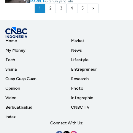
MARKET
5 tahun yang lalu
1
2
3
4
5
Home
Market
My Money
News
Tech
Lifestyle
Sharia
Entrepreneur
Cuap Cuap Cuan
Research
Opinion
Photo
Video
Infographic
Berbuatbaik.id
CNBC TV
Index
Connect With Us: