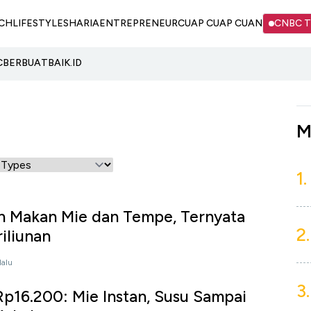
CH
LIFESTYLE
SHARIA
ENTREPRENEUR
CUAP CUAP CUAN
CNBC 
C
BERBUATBAIK.ID
M
1.
n Makan Mie dan Tempe, Ternyata
2.
iliunan
lalu
3.
p16.200: Mie Instan, Susu Sampai