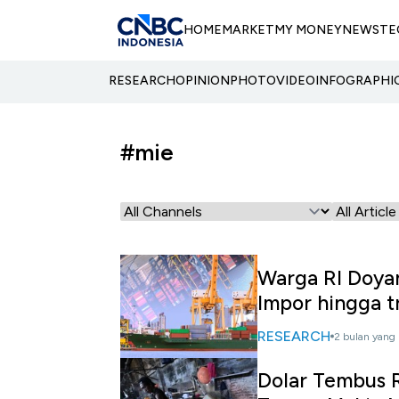
HOME
MARKET
MY MONEY
NEWS
TE
RESEARCH
OPINION
PHOTO
VIDEO
INFOGRAPHI
#mie
Warga RI Doya
Impor hingga tr
RESEARCH
2 bulan yang 
Dolar Tembus R