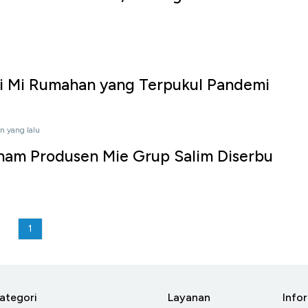
a
ri Mi Rumahan yang Terpukul Pandemi
n yang lalu
ham Produsen Mie Grup Salim Diserbu
u
1
ategori
Layanan
Info