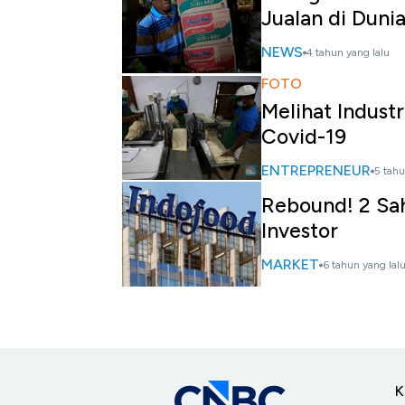
Jualan di Duni
NEWS
4 tahun yang lalu
FOTO
Melihat Indust
Covid-19
ENTREPRENEUR
5 tahu
Rebound! 2 Sa
Investor
MARKET
6 tahun yang lal
K