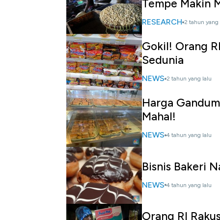
Tempe Makin 
RESEARCH
2 tahun yang 
Gokil! Orang R
Sedunia
NEWS
2 tahun yang lalu
Harga Gandum 
Mahal!
NEWS
4 tahun yang lalu
Bisnis Bakeri 
NEWS
4 tahun yang lalu
Orang RI Rakus