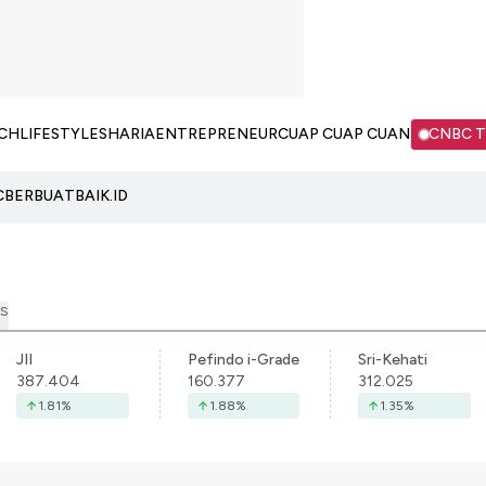
CH
LIFESTYLE
SHARIA
ENTREPRENEUR
CUAP CUAP CUAN
CNBC 
C
BERBUATBAIK.ID
S
JII
Pefindo i-Grade
Sri-Kehati
387.404
160.377
312.025
1.81
%
1.88
%
1.35
%