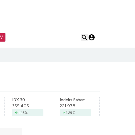
TV
IDX 30
Indeks Saham Syariah Indonesia
359.405
221.978
1.45
%
1.29
%