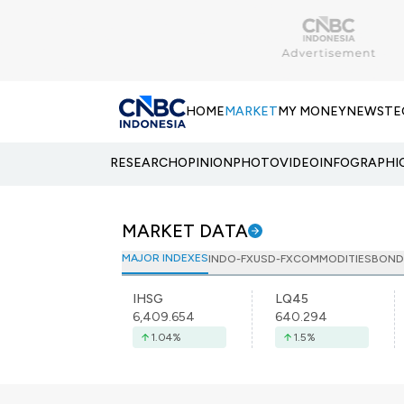
HOME
MARKET
MY MONEY
NEWS
TE
RESEARCH
OPINION
PHOTO
VIDEO
INFOGRAPHI
MARKET DATA
MAJOR INDEXES
INDO-FX
USD-FX
COMMODITIES
BOND
IHSG
LQ45
6,409.654
640.294
1.04
%
1.5
%