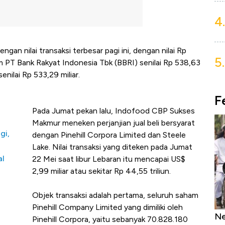
4.
an nilai transaksi terbesar pagi ini, dengan nilai Rp
5.
ham PT Bank Rakyat Indonesia Tbk (BBRI) senilai Rp 538,63
nilai Rp 533,29 miliar.
F
Pada Jumat pekan lalu, Indofood CBP Sukses
Makmur meneken perjanjian jual beli bersyarat
gi,
dengan Pinehill Corpora Limited dan Steele
Lake. Nilai transaksi yang diteken pada Jumat
al
22 Mei saat libur Lebaran itu mencapai US$
2,99 miliar atau sekitar Rp 44,55 triliun.
Objek transaksi adalah pertama, seluruh saham
Pinehill Company Limited yang dimiliki oleh
as Tanpa AC
Daftar Sungai Terpanjang di Dunia,
Ne
Pinehill Corpora, yaitu sebanyak 70.828.180