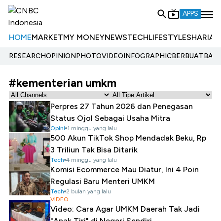
APPS
HOME
MARKET
MY MONEY
NEWS
TECH
LIFESTYLE
SHARIA
E
RESEARCH
OPINION
PHOTO
VIDEO
INFOGRAPHIC
BERBUATBAIK.
#kementerian umkm
Perpres 27 Tahun 2026 dan Penegasan
Status Ojol Sebagai Usaha Mitra
Opini
1 minggu yang lalu
500 Akun TikTok Shop Mendadak Beku, Rp
3 Triliun Tak Bisa Ditarik
Tech
4 minggu yang lalu
Komisi Ecommerce Mau Diatur, Ini 4 Poin
Regulasi Baru Menteri UMKM
Tech
2 bulan yang lalu
VIDEO
Video: Cara Agar UMKM Daerah Tak Jadi
"Anak Tiri" di Negeri Sendiri