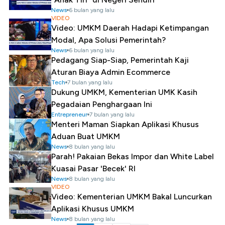
News
6 bulan yang lalu
VIDEO
Video: UMKM Daerah Hadapi Ketimpangan
Modal, Apa Solusi Pemerintah?
News
6 bulan yang lalu
Pedagang Siap-Siap, Pemerintah Kaji
Aturan Biaya Admin Ecommerce
Tech
7 bulan yang lalu
Dukung UMKM, Kementerian UMK Kasih
Pegadaian Penghargaan Ini
Entrepreneur
7 bulan yang lalu
Menteri Maman Siapkan Aplikasi Khusus
Aduan Buat UMKM
News
8 bulan yang lalu
Parah! Pakaian Bekas Impor dan White Label
Kuasai Pasar 'Becek' RI
News
8 bulan yang lalu
VIDEO
Video: Kementerian UMKM Bakal Luncurkan
Aplikasi Khusus UMKM
News
8 bulan yang lalu