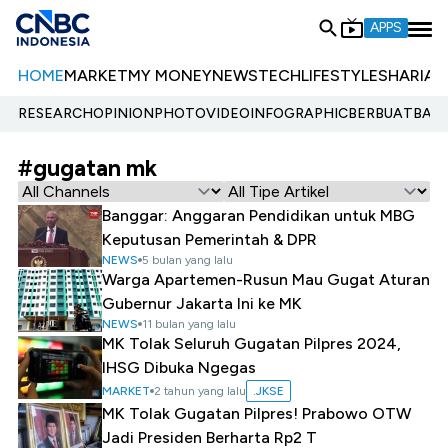
APPS
HOME
MARKET
MY MONEY
NEWS
TECH
LIFESTYLE
SHARIA
E
RESEARCH
OPINION
PHOTO
VIDEO
INFOGRAPHIC
BERBUATBAIK.
#gugatan mk
Banggar: Anggaran Pendidikan untuk MBG
Keputusan Pemerintah & DPR
NEWS
5 bulan yang lalu
Warga Apartemen-Rusun Mau Gugat Aturan
Gubernur Jakarta Ini ke MK
NEWS
11 bulan yang lalu
MK Tolak Seluruh Gugatan Pilpres 2024,
IHSG Dibuka Ngegas
MARKET
2 tahun yang lalu
.JKSE
MK Tolak Gugatan Pilpres! Prabowo OTW
Jadi Presiden Berharta Rp2 T