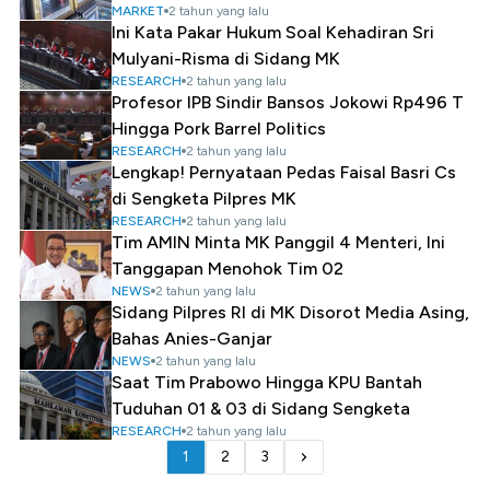
MARKET
2 tahun yang lalu
Ini Kata Pakar Hukum Soal Kehadiran Sri
Mulyani-Risma di Sidang MK
RESEARCH
2 tahun yang lalu
Profesor IPB Sindir Bansos Jokowi Rp496 T
Hingga Pork Barrel Politics
RESEARCH
2 tahun yang lalu
Lengkap! Pernyataan Pedas Faisal Basri Cs
di Sengketa Pilpres MK
RESEARCH
2 tahun yang lalu
Tim AMIN Minta MK Panggil 4 Menteri, Ini
Tanggapan Menohok Tim 02
NEWS
2 tahun yang lalu
Sidang Pilpres RI di MK Disorot Media Asing,
Bahas Anies-Ganjar
NEWS
2 tahun yang lalu
Saat Tim Prabowo Hingga KPU Bantah
Tuduhan 01 & 03 di Sidang Sengketa
RESEARCH
2 tahun yang lalu
1
2
3