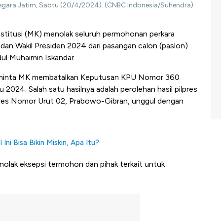
egara Jatim, Sabtu (20/4/2024). (CNBC Indonesia/Suhendra)
titusi (MK) menolak seluruh permohonan perkara
 dan Wakil Presiden 2024 dari pasangan calon (paslon)
l Muhaimin Iskandar.
minta MK membatalkan Keputusan KPU Nomor 360
024. Salah satu hasilnya adalah perolehan hasil pilpres
es Nomor Urut 02, Prabowo-Gibran, unggul dengan
i Bisa Bikin Miskin, Apa Itu?
nolak eksepsi termohon dan pihak terkait untuk