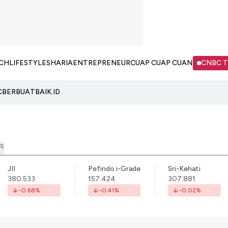
CH
LIFESTYLE
SHARIA
ENTREPRENEUR
CUAP CUAP CUAN
CNBC 
C
BERBUATBAIK.ID
S
JII
Pefindo i-Grade
Sri-Kehati
380.533
157.424
307.881
-0.68
%
-0.41
%
-0.02
%