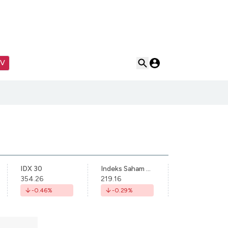
TV
IDX 30
Indeks Saham Syariah Indonesia
354.26
219.16
-0.46
%
-0.29
%