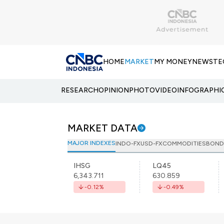
HOME
MARKET
MY MONEY
NEWS
TE
RESEARCH
OPINION
PHOTO
VIDEO
INFOGRAPHI
MARKET DATA
MAJOR INDEXES
INDO-FX
USD-FX
COMMODITIES
BOND
IHSG
LQ45
6,343.711
630.859
-0.12
%
-0.49
%