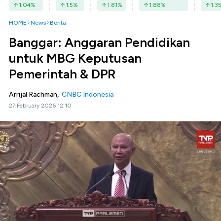
1.04
%
1.5
%
1.81
%
1.88
%
1.3
HOME
News
Berita
Banggar: Anggaran Pendidikan
untuk MBG Keputusan
Pemerintah & DPR
Arrijal Rachman,
CNBC Indonesia
27 February 2026 12:10