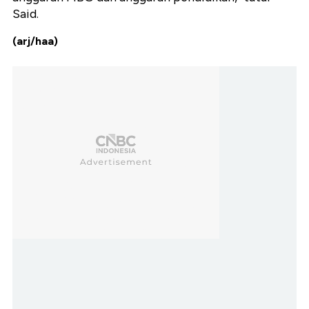
Said.
(arj/haa)