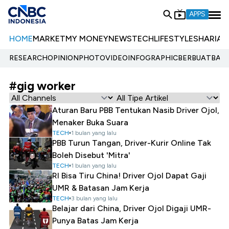
APPS
HOME
MARKET
MY MONEY
NEWS
TECH
LIFESTYLE
SHARIA
E
RESEARCH
OPINION
PHOTO
VIDEO
INFOGRAPHIC
BERBUATBAIK.
#gig worker
Aturan Baru PBB Tentukan Nasib Driver Ojol,
Menaker Buka Suara
TECH
1 bulan yang lalu
PBB Turun Tangan, Driver-Kurir Online Tak
Boleh Disebut 'Mitra'
TECH
1 bulan yang lalu
RI Bisa Tiru China! Driver Ojol Dapat Gaji
UMR & Batasan Jam Kerja
TECH
3 bulan yang lalu
Belajar dari China, Driver Ojol Digaji UMR-
Punya Batas Jam Kerja