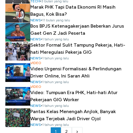
TECH
3 bulan yang lalu
Marak PHK Tapi Data Ekonomi RI Masih
Bagus, Kok Bisa?
NEWS
11 bulan yang lalu
Bos BPJS Ketenagakerjaan Beberkan Jurus
Gaet Gen Z Jadi Peserta
NEWS
1 tahun yang lalu
Sektor Formal Sulit Tampung Pekerja, Hati-
hati Meregulasi Pekerja GIG
NEWS
1 tahun yang lalu
VIDEO
Video:Urgensi Formalisasi & Perlindungan
Driver Online, Ini Saran Ahli
NEWS
1 tahun yang lalu
VIDEO
Video: Tumpuan Era PHK, Hati-hati Atur
Pekerjaan GIG Worker
NEWS
1 tahun yang lalu
Pantas Kelas Menengah Anjlok, Banyak
Warga Terjebak Jadi Driver Ojol
NEWS
1 tahun yang lalu
1
2