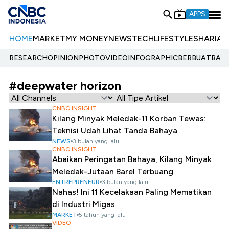
APPS
HOME
MARKET
MY MONEY
NEWS
TECH
LIFESTYLE
SHARIA
E
RESEARCH
OPINION
PHOTO
VIDEO
INFOGRAPHIC
BERBUATBAIK.
#deepwater horizon
CNBC INSIGHT
Kilang Minyak Meledak-11 Korban Tewas:
Teknisi Udah Lihat Tanda Bahaya
NEWS
3 bulan yang lalu
CNBC INSIGHT
Abaikan Peringatan Bahaya, Kilang Minyak
Meledak-Jutaan Barel Terbuang
ENTREPRENEUR
3 bulan yang lalu
Nahas! Ini 11 Kecelakaan Paling Mematikan
di Industri Migas
MARKET
5 tahun yang lalu
VIDEO