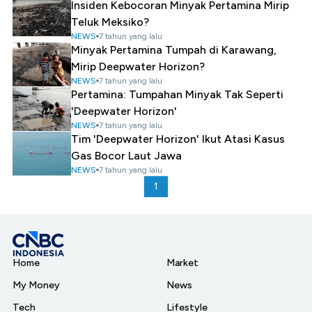
Insiden Kebocoran Minyak Pertamina Mirip
Teluk Meksiko?
NEWS
7 tahun yang lalu
Minyak Pertamina Tumpah di Karawang,
Mirip Deepwater Horizon?
NEWS
7 tahun yang lalu
Pertamina: Tumpahan Minyak Tak Seperti
'Deepwater Horizon'
NEWS
7 tahun yang lalu
Tim 'Deepwater Horizon' Ikut Atasi Kasus
Gas Bocor Laut Jawa
NEWS
7 tahun yang lalu
1
Home
Market
My Money
News
Tech
Lifestyle