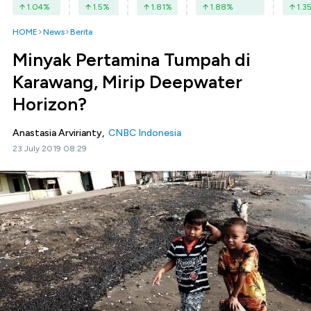
1.04
%
1.5
%
1.81
%
1.88
%
1.3
HOME
News
Berita
Minyak Pertamina Tumpah di
Karawang, Mirip Deepwater
Horizon?
Anastasia Arvirianty,
CNBC Indonesia
23 July 2019 08:29