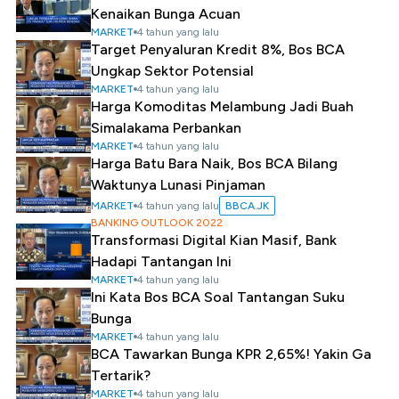
Kenaikan Bunga Acuan
MARKET
4 tahun yang lalu
Target Penyaluran Kredit 8%, Bos BCA
Ungkap Sektor Potensial
MARKET
4 tahun yang lalu
Harga Komoditas Melambung Jadi Buah
Simalakama Perbankan
MARKET
4 tahun yang lalu
Harga Batu Bara Naik, Bos BCA Bilang
Waktunya Lunasi Pinjaman
MARKET
4 tahun yang lalu
BBCA.JK
BANKING OUTLOOK 2022
Transformasi Digital Kian Masif, Bank
Hadapi Tantangan Ini
MARKET
4 tahun yang lalu
Ini Kata Bos BCA Soal Tantangan Suku
Bunga
MARKET
4 tahun yang lalu
BCA Tawarkan Bunga KPR 2,65%! Yakin Ga
Tertarik?
MARKET
4 tahun yang lalu