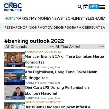
APPS
HOME
MARKET
MY MONEY
NEWS
TECH
LIFESTYLE
SHARIA
E
RESEARCH
OPINION
PHOTO
VIDEO
INFOGRAPHIC
BERBUATBAIK.
#banking outlook 2022
BANKING OUTLOOK 2022
Manuver Bisnis BCA di Masa Lonjakan Harga
Komoditas
MARKET
4 tahun yang lalu
Ada Digitalisasi, Uang Tunai Bakal Makin
Ditinggalkan
MARKET
4 tahun yang lalu
Gini Cara LPS Dorong Pertumbuhan
Ekonomi Nasional
MARKET
4 tahun yang lalu
BANKING OUTLOOK 2022
Jurus Bank Hadapi Lonjakan Inflasi &