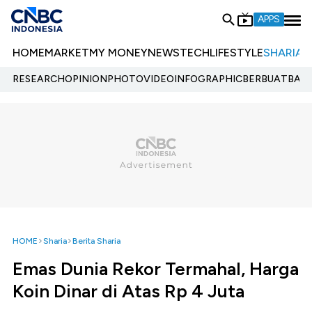
APPS
HOME
MARKET
MY MONEY
NEWS
TECH
LIFESTYLE
SHARIA
E
RESEARCH
OPINION
PHOTO
VIDEO
INFOGRAPHIC
BERBUATBAIK.
HOME
Sharia
Berita Sharia
Emas Dunia Rekor Termahal, Harga
Koin Dinar di Atas Rp 4 Juta