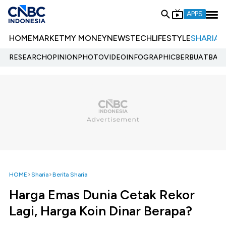
APPS
HOME
MARKET
MY MONEY
NEWS
TECH
LIFESTYLE
SHARIA
E
RESEARCH
OPINION
PHOTO
VIDEO
INFOGRAPHIC
BERBUATBAIK.
HOME
Sharia
Berita Sharia
Harga Emas Dunia Cetak Rekor
Lagi, Harga Koin Dinar Berapa?