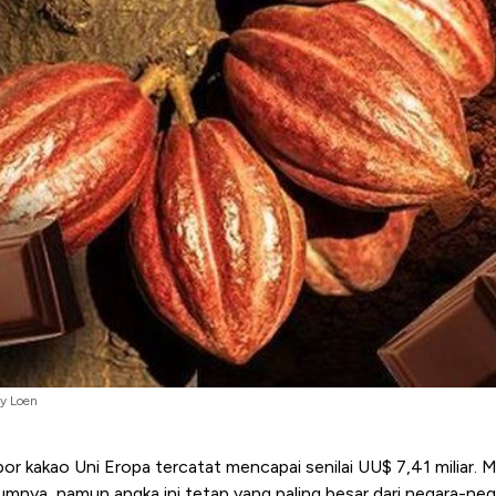
y Loen
mpor kakao Uni Eropa tercatat mencapai senilai UU$ 7,41 miliar.
mnya, namun angka ini tetap yang paling besar dari negara-nega