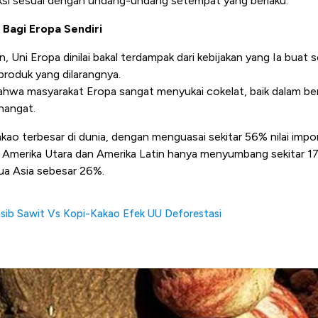
uksi sesuai dengan undang-undang setempat yang berlaku.
 Bagi Eropa Sendiri
 Uni Eropa dinilai bakal terdampak dari kebijakan yang Ia buat se
roduk yang dilarangnya.
bahwa
masyarakat Eropa sangat menyukai cokelat, baik dalam b
hangat.
 kakao terbesar di dunia, dengan menguasai sekitar 56% nilai impo
 Amerika Utara dan Amerika Latin hanya menyumbang sekitar 17%
ua Asia sebesar 26%.
ib Sawit Vs Kopi-Kakao Efek UU Deforestasi