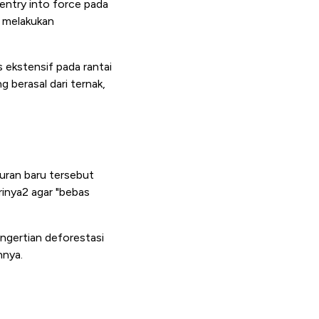
 entry into force pada
n melakukan
 ekstensif pada rantai
 berasal dari ternak,
turan baru tersebut
rinya2 agar "bebas
engertian deforestasi
nnya.