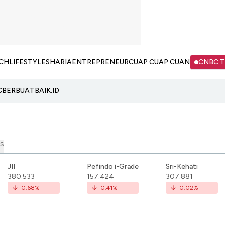
CH
LIFESTYLE
SHARIA
ENTREPRENEUR
CUAP CUAP CUAN
CNBC 
C
BERBUATBAIK.ID
S
JII
Pefindo i-Grade
Sri-Kehati
380.533
157.424
307.881
-0.68
%
-0.41
%
-0.02
%