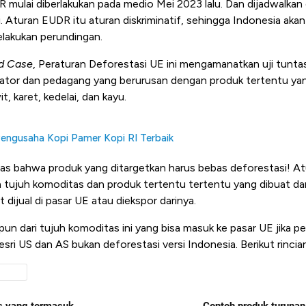
R mulai diberlakukan pada medio Mei 2023 lalu. Dan dijadwalkan
. Aturan EUDR itu aturan diskriminatif, sehingga Indonesia aka
lakukan perundingan.
d Case
, Peraturan Deforestasi UE ini mengamanatkan uji tuntas
rator dan pedagang yang berurusan dengan produk tertentu yang
t, karet, kedelai, dan kayu.
 Pengusaha Kopi Pamer Kopi RI Terbaik
elas bahwa produk yang ditargetkan harus bebas deforestasi! A
a
tujuh komoditas dan produk tertentu tertentu yang dibuat da
 dijual di pasar UE atau diekspor darinya.
upun dari tujuh komoditas ini yang bisa masuk ke pasar UE jika p
esri US dan AS bukan deforestasi versi Indonesia. Berikut rincia