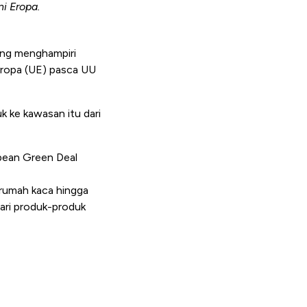
i Eropa.
dang menghampiri
Eropa (UE) pasca UU
k ke kawasan itu dari
opean Green Deal
 rumah kaca hingga
ari produk-produk