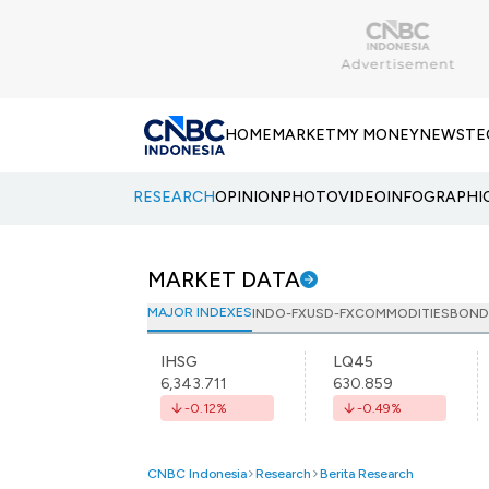
HOME
MARKET
MY MONEY
NEWS
TE
RESEARCH
OPINION
PHOTO
VIDEO
INFOGRAPHI
MARKET DATA
MAJOR INDEXES
INDO-FX
USD-FX
COMMODITIES
BOND
IHSG
LQ45
6,343.711
630.859
-0.12
%
-0.49
%
CNBC Indonesia
Research
Berita Research