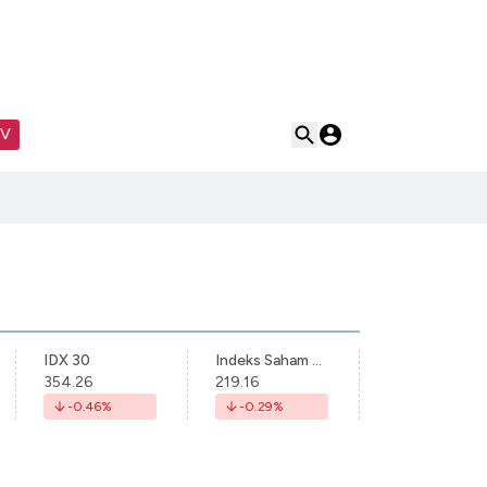
TV
IDX 30
Indeks Saham Syariah Indonesia
354.26
219.16
-0.46
%
-0.29
%