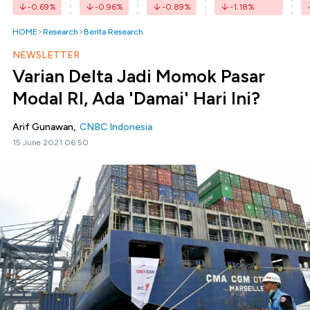
-0.69
%
-0.96
%
-0.89
%
-1.18
%
HOME
Research
Berita Research
NEWSLETTER
Varian Delta Jadi Momok Pasar
Modal RI, Ada 'Damai' Hari Ini?
Arif Gunawan,
CNBC Indonesia
15 June 2021 06:50