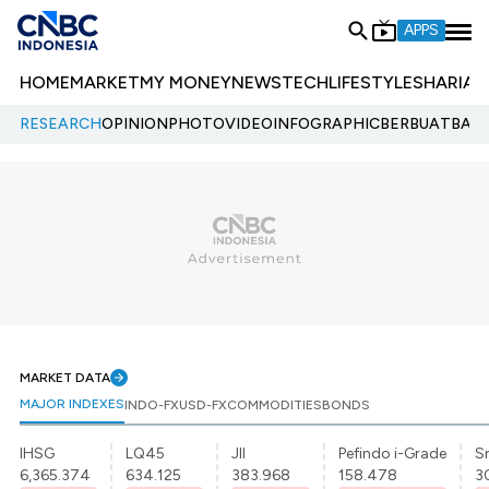
APPS
HOME
MARKET
MY MONEY
NEWS
TECH
LIFESTYLE
SHARIA
E
RESEARCH
OPINION
PHOTO
VIDEO
INFOGRAPHIC
BERBUATBAIK.
MARKET DATA
MAJOR INDEXES
INDO-FX
USD-FX
COMMODITIES
BONDS
IHSG
LQ45
JII
Pefindo i-Grade
Sr
6,365.374
634.125
383.968
158.478
3