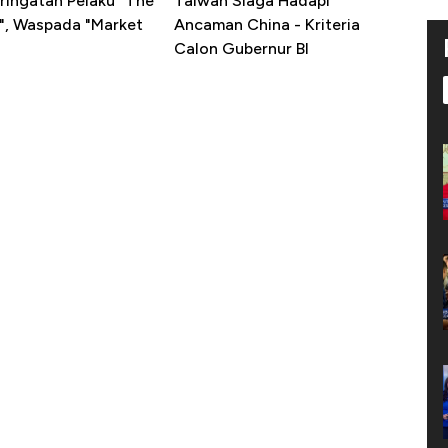
ringatan Pelaku "The
Taiwan Siaga Hadapi
t", Waspada "Market
Ancaman China - Kriteria
Calon Gubernur BI