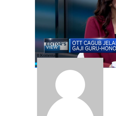
Bagikan:
#partai politik
#biaya politik
#pilkada