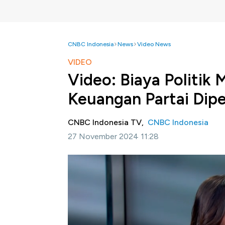
CNBC Indonesia
News
Video News
VIDEO
Video: Biaya Politik 
Keuangan Partai Dip
CNBC Indonesia TV,
CNBC Indonesia
27 November 2024 11:28
Jakarta, CNBC Indonesia
- Redaksi CNBC I
Indonesia yang mahal. Hal inipun menimpulka
Selengkapnya saksikan dialog Dina Gurni
Iqbal dan Ayyi Achmad Hidayah di Program C