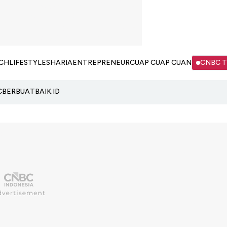
CH
LIFESTYLE
SHARIA
ENTREPRENEUR
CUAP CUAP CUAN
CNBC 
C
BERBUATBAIK.ID