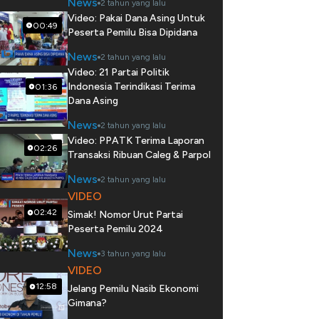
News
2 tahun yang lalu
Video: Pakai Dana Asing Untuk
00:49
Peserta Pemilu Bisa Dipidana
News
2 tahun yang lalu
Video: 21 Partai Politik
Indonesia Terindikasi Terima
01:36
Dana Asing
News
2 tahun yang lalu
Video: PPATK Terima Laporan
02:26
Transaksi Ribuan Caleg & Parpol
News
2 tahun yang lalu
VIDEO
02:42
Simak! Nomor Urut Partai
Peserta Pemilu 2024
News
3 tahun yang lalu
VIDEO
12:58
Jelang Pemilu Nasib Ekonomi
Gimana?