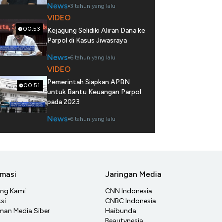
News
3 tahun yang lalu
VIDEO
00:53
Kejagung Selidiki Aliran Dana ke
Parpol di Kasus Jiwasraya
News
6 tahun yang lalu
VIDEO
Pemerintah Siapkan APBN
00:51
untuk Bantu Keuangan Parpol
pada 2023
News
6 tahun yang lalu
rmasi
Jaringan Media
ang Kami
CNN Indonesia
si
CNBC Indonesia
an Media Siber
Haibunda
Beautynesia