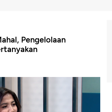
Mahal, Pengelolaan
ertanyakan
ndonesia menyoroti konsekuensi ongkos politik di
n pertanyaan bagaimana dana partai politik dikelola.
ng bersama Managing Editor CNBC Indonesia Muhammad
losing Bell CNBC Indonesia, Selasa (26/11/2024).