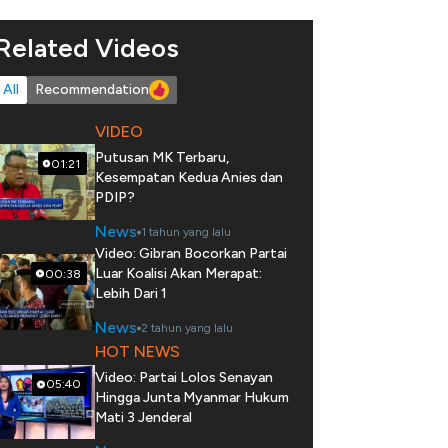
Related Videos
All
Recommendation
VIDEO
Putusan MK Terbaru,
01:21
Kesempatan Kedua Anies dan
PDIP?
News
1 tahun yang lalu
Video: Gibran Bocorkan Partai
Luar Koalisi Akan Merapat:
00:38
Lebih Dari 1
News
2 tahun yang lalu
HOT NEWS
Video: Partai Lolos Senayan
05:40
Hingga Junta Myanmar Hukum
Mati 3 Jenderal