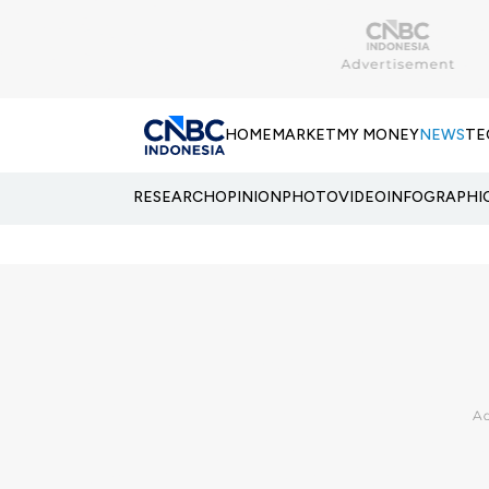
HOME
MARKET
MY MONEY
NEWS
TE
RESEARCH
OPINION
PHOTO
VIDEO
INFOGRAPHI