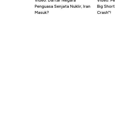
Video: Daftar Negara
Video: Pe
Penguasa Senjata Nuklir, Iran
Big Shor
Masuk?
Crash"!