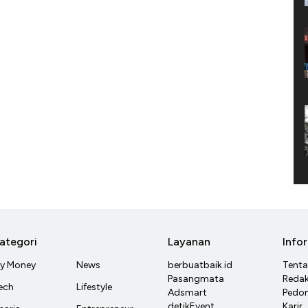
ategori
Layanan
Info
y Money
News
berbuatbaik.id
Tent
Pasangmata
Redak
ech
Lifestyle
Adsmart
Pedom
detikEvent
Karir