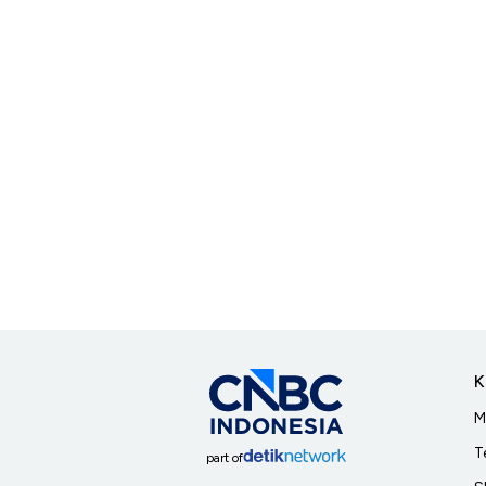
K
M
T
part of