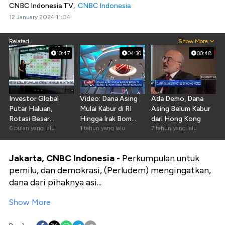
CNBC Indonesia TV,
CNBC Indonesia
12 January 2024 11:04
Related
Show More
10:47
04:30
00:48
Investor Global
Video: Dana Asing
Ada Demo, Dana
Putar Haluan,
Mulai Kabur di RI
Asing Belum Kabur
Rotasi Besar
Hingga Irak Bom
dari Hong Kong
Dimulai: Ini Emiten
6 bulan yang lalu
Pelabuhan Israel
1 tahun yang lalu
7 tahun yang lalu
Untung
Jakarta, CNBC Indonesia -
Perkumpulan untuk
pemilu, dan demokrasi, (Perludem) mengingatkan,
dana dari pihaknya asi...
Show More