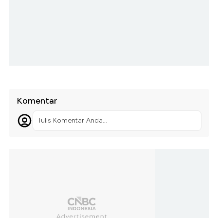
Komentar
Tulis Komentar Anda...