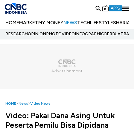
APPS
HOME
MARKET
MY MONEY
NEWS
TECH
LIFESTYLE
SHARIA
E
RESEARCH
OPINION
PHOTO
VIDEO
INFOGRAPHIC
BERBUATBAIK.
HOME
News
Video News
Video: Pakai Dana Asing Untuk
Peserta Pemilu Bisa Dipidana